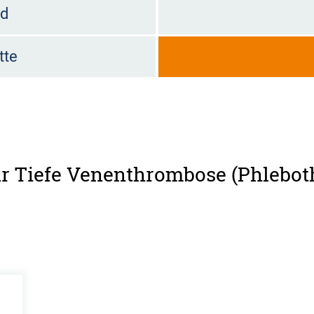
ld
tte
für Tiefe Venenthrombose (Phlebo