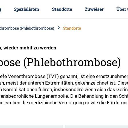
g
Spezialisten
Standorte
Zuweiser
Über 
nthrombose (Phlebothrombose)
Standorte
n, wieder mobil zu werden
bose (Phlebothrombose)
fe Venenthrombose (TVT) genannt, ist eine ernstzunehmend
en, meist der unteren Extremitäten, gekennzeichnet ist. Die
 Komplikationen führen, insbesondere wenn sich das Gerinn
ebensbedrohliche Lungenembolie. Die Behandlung in den Schö
abei stehen die medizinische Versorgung sowie die Förderun