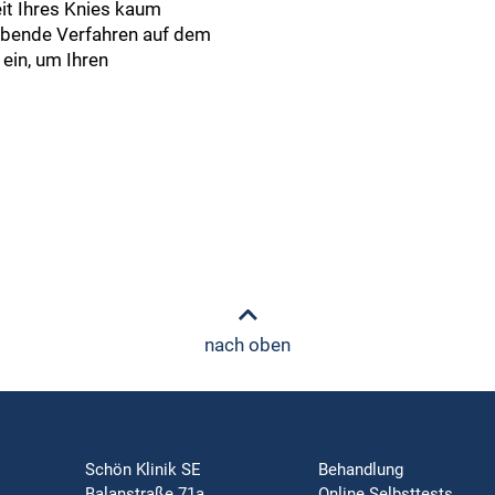
keit Ihres Knies kaum
gebende Verfahren auf dem
 ein, um Ihren
nach oben
Schön Klinik SE
Behandlung
Balanstraße 71a
Online Selbsttests