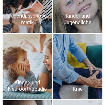
Jugendpsychoso
Kinder und
matik
Jugendliche
Kinder- und
Neuroorthopädie
Knie