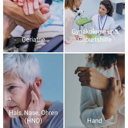
Gynäkologie und
Geriatrie
Geburtshilfe
Hals, Nase, Ohren
(HNO)
Hand