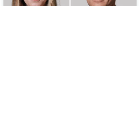
14.01.2026 Thema: ADHS
Referentin:
Marie Jäschke
Referent:
Dr. Georg Jungbluth
Schön Klinik Bad Bramstedt
MS-Teams-Link