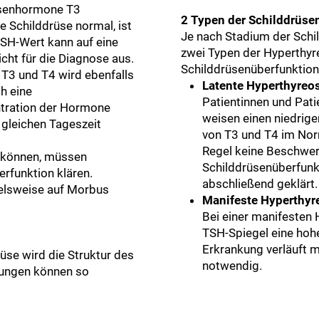
üsenhormone T3
2 Typen der Schilddrüse
ie Schilddrüse normal, ist
Je nach Stadium der Schi
TSH-Wert kann auf eine
zwei Typen der Hyperthyre
icht für die Diagnose aus.
Schilddrüsenüberfunktion
T3 und T4 wird ebenfalls
Latente Hyperthyreo
ch eine
​​​​​​​Patientinnen und
ntration der Hormone
weisen einen niedrig
gleichen Tageszeit
von T3 und T4 im Norm
Regel keine Beschwer
u können, müssen
Schilddrüsenüberfunkt
erfunktion klären.
abschließend geklärt.
ielsweise auf Morbus
Manifeste Hyperthyr
Bei einer manifesten
TSH-Spiegel eine hohe
Erkrankung verläuft 
üse wird die Struktur des
notwendig.
rungen können so