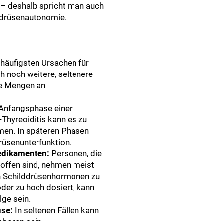
– deshalb spricht man auch
ddrüsenautonomie.
häufigsten Ursachen für
h noch weitere, seltenere
ge Mengen an
 Anfangsphase einer
hyreoiditis kann es zu
men. In späteren Phasen
rüsenunterfunktion.
edikamenten:
Personen, die
roffen sind, nehmen meist
n Schilddrüsenhormonen zu
 oder zu hoch dosiert, kann
lge sein.
üse:
In seltenen Fällen kann