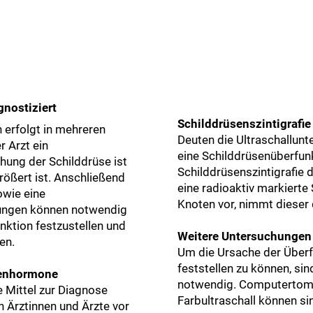
gnostiziert
Schilddrüsenszintigrafie
 erfolgt in mehreren
Deuten die Ultraschallun
r Arzt ein
eine Schilddrüsenüberfunkt
ung der Schilddrüse ist
Schilddrüsenszintigrafie 
größert ist. Anschließend
eine radioaktiv markierte S
owie eine
Knoten vor, nimmt dieser 
hungen können notwendig
nktion festzustellen und
Weitere Untersuchungen
en.
Um die Ursache der Über
feststellen zu können, si
senhormone
notwendig. Computertom
e Mittel zur Diagnose
Farbultraschall können sin
n Ärztinnen und Ärzte vor