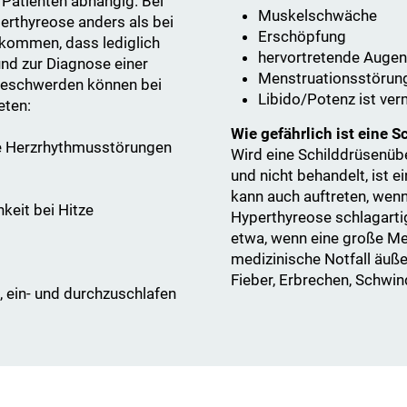
 Patienten abhängig. Bei
Muskelschwäche
erthyreose anders als bei
Erschöpfung
rkommen, dass lediglich
hervortretende Augen
nd zur Diagnose einer
Menstruationsstörun
Beschwerden können bei
Libido/Potenz ist ver
eten:
Wie gefährlich ist eine 
se Herzrhythmusstörungen
Wird eine Schilddrüsenübe
und nicht behandelt, ist e
kann auch auftreten, wen
keit bei Hitze
Hyperthyreose schlagarti
etwa, wenn eine große M
medizinische Notfall äuße
Fieber, Erbrechen, Schwi
 ein- und durchzuschlafen