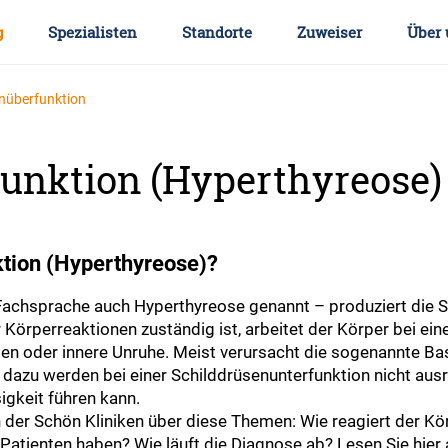
g
Spezialisten
Standorte
Zuweiser
Über 
nüberfunktion
unktion (Hyperthyreose)
ktion (Hyperthyreose)?
 Fachsprache auch Hyperthyreose genannt – produziert die 
r Körperreaktionen zuständig ist, arbeitet der Körper bei e
sen oder innere Unruhe. Meist verursacht die sogenannte
 dazu werden bei einer Schilddrüsenunterfunktion nicht au
igkeit führen kann.
 der Schön Kliniken über diese Themen: Wie reagiert der Kö
tienten haben? Wie läuft die Diagnose ab? Lesen Sie hier