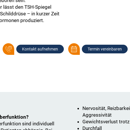
eboren sein.
r lässt den TSH-Spiegel
Schilddrüse – in kurzer Zeit
ormonen produziert.
Kontakt aufnehmen
Termin vereinbaren
Nervosität, Reizbarkei
Aggressivität
berfunktion?
Gewichtsverlust trot
funktion sind individuell
Durchfall