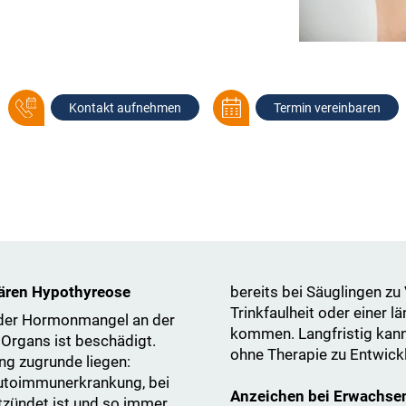
Kontakt aufnehmen
Termin vereinbaren
mären Hypothyreose
bereits bei Säuglingen z
Trinkfaulheit oder einer 
t der Hormonmangel an der
kommen. Langfristig kan
Organs ist beschädigt.
ohne Therapie zu Entwick
ng zugrunde liegen:
Autoimmunerkrankung, bei
Anzeichen bei Erwachsene
tzündet ist und so immer