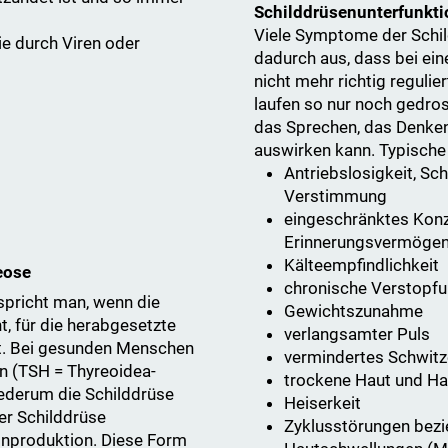
Schilddrüsenunterfunkti
Viele Symptome der Schil
e durch Viren oder
dadurch aus, dass bei e
nicht mehr richtig regulie
laufen so nur noch gedros
das Sprechen, das Denken
auswirken kann. Typisch
Antriebslosigkeit, S
Verstimmung
eingeschränktes Konz
Erinnerungsvermöge
Kälteempfindlichkeit
eose
chronische Verstopf
spricht man, wenn die
Gewichtszunahme
, für die herabgesetzte
verlangsamter Puls
t. Bei gesunden Menschen
vermindertes Schwit
n (TSH = Thyreoidea-
trockene Haut und Ha
ederum die Schilddrüse
Heiserkeit
der Schilddrüse
Zyklusstörungen bez
onproduktion. Diese Form