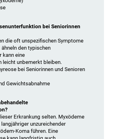
Myxödeme)
üse
enunterfunktion bei Seniorinnen
len die oft unspezifischen Symptome
 ähneln den typischen
 kann eine
 leicht unbemerkt bleiben.
hyreose bei Seniorinnen und Senioren
 und Gewichtsabnahme
unbehandelte
on?
dieser Erkrankung selten. Myxödeme
 langjähriger unzureichender
xödem-Koma führen. Eine
e kann langfristig auch