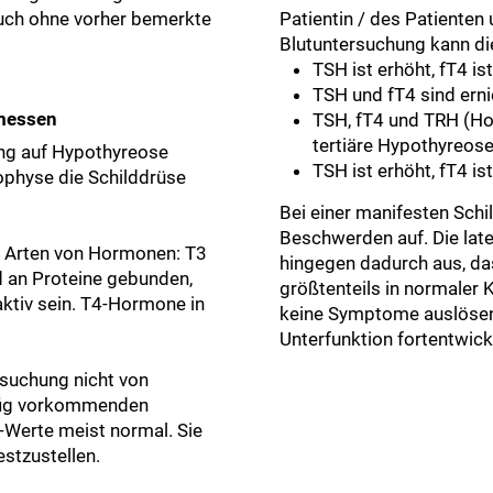
uch ohne vorher bemerkte
Patientin / des Patienten
Blutuntersuchung kann di
TSH ist erhöht, fT4 i
TSH und fT4 sind ern
emessen
TSH, fT4 und TRH (Ho
tertiäre Hypothyreos
ung auf Hypothyreose
TSH ist erhöht, fT4 i
ophyse die Schilddrüse
Bei einer manifesten Schi
Beschwerden auf. Die late
ei Arten von Hormonen: T3
hingegen dadurch aus, d
nd an Proteine gebunden,
größtenteils in normaler
aktiv sein. T4-Hormone in
keine Symptome auslösen.
Unterfunktion fortentwick
rsuchung nicht von
äufig vorkommenden
3-Werte meist normal. Sie
estzustellen.