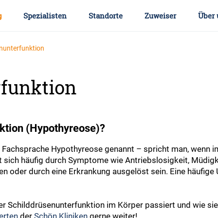
g
Spezialisten
Standorte
Zuweiser
Über 
nunterfunktion
funktion
nktion (Hypothyreose)?
er Fachsprache Hypothyreose genannt – spricht man, wenn i
t sich häufig durch Symptome wie Antriebslosigkeit, Müdigk
n oder durch eine Erkrankung ausgelöst sein. Eine häufige 
ner Schilddrüsenunterfunktion im Körper passiert und wie sie
erten
der
Schön Kliniken
gerne weiter!