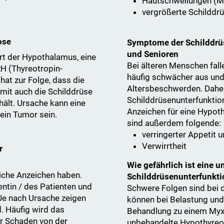
Hautschwellungen (
vergrößerte Schilddr
ose
Symptome der Schilddrüs
und Senioren
rt der Hypothalamus, eine
Bei älteren Menschen fal
H (Thyreotropin-
häufig schwächer aus und
at zur Folge, dass die
Altersbeschwerden. Daher
mit auch die Schilddrüse
Schilddrüsenunterfunktion
hält. Ursache kann eine
Anzeichen für eine Hypot
in Tumor sein.
sind außerdem folgende:
verringerter Appetit
Verwirrtheit
r
Wie gefährlich ist eine 
liche Anzeichen haben.
Schilddrüsenunterfunkti
entin / des Patienten und
Schwere Folgen sind bei 
Je nach Ursache zeigen
können bei Belastung und
. Häufig wird das
Behandlung zu einem My
r Schaden von der
unbehandelte Hypothyreos