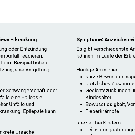
diese Erkrankung
Symptome: Anzeichen ein
ung oder Entzündung
Es gibt verschiedenste An
em Anfall reagieren.
können im Laufe der Erkr
nd zum Beispiel hohes
tzung, eine Vergiftung
Häufige Anzeichen:
kurze Bewusstseinsp
plötzliches Zusamme
der Schwangerschaft oder
Gesichtszuckungen u
lls eine Epilepsie
Kindesalter
her Unfälle und
Bewusstlosigkeit, Ve
krankung. Epilepsie kann
Fieberkrämpfe
speziell bei Kindern:
Teilleistungsstörung
konkrete Ursache