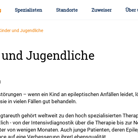
g
Spezialisten
Standorte
Zuweiser
Über 
 Kinder und Jugendliche
r und Jugendliche
n
örungen – wenn ein Kind an epileptischen Anfällen leidet, lö
sie in vielen Fällen gut behandeln.
tareuth gehört weltweit zu den hoch spezialisierten Therapi
 - von der Intensivdiagnostik über die Therapie bis zur Ne
ter von wenigen Monaten. Auch junge Patienten, deren Epil
nce auf eine Verbesserung ihrerLebensqualität.