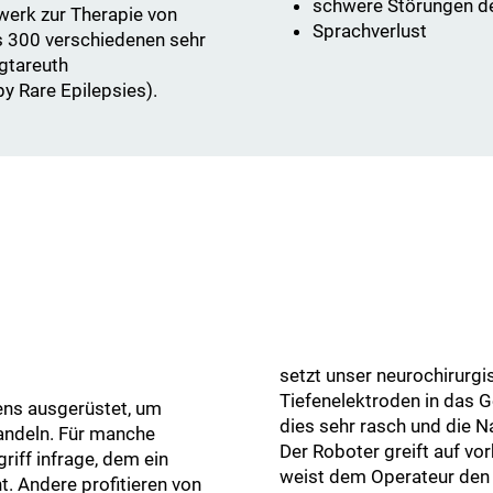
schwere Störungen des
werk zur Therapie von
Sprachverlust
ls 300 verschiedenen sehr
gtareuth
 Rare Epilepsies).
setzt unser neurochirurgi
Tiefenelektroden in das G
tens ausgerüstet, um
dies sehr rasch und die N
handeln. Für manche
Der Roboter greift auf v
riff infrage, dem ein
weist dem Operateur den
. Andere profitieren von