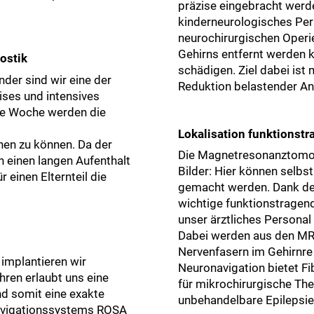
präzise eingebracht werd
kinderneurologisches Pe
neurochirurgischen Operi
Gehirns entfernt werden 
ostik
schädigen. Ziel dabei ist 
der sind wir eine der
Reduktion belastender An
zises und intensives
ne Woche werden die
Lokalisation funktionstr
nen zu können. Da der
Die Magnetresonanztomogr
en einen langen Aufenthalt
Bilder: Hier können selbs
 einen Elternteil die
gemacht werden. Dank de
wichtige funktionstragend
unser ärztliches Personal
Dabei werden aus den MRT
Nervenfasern im Gehirnre 
 implantieren wir
Neuronavigation bietet Fi
hren erlaubt uns eine
für mikrochirurgische The
d somit eine exakte
unbehandelbare Epilepsie
Navigationssystems ROSA