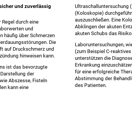
 sicher und zuverlässig
Ultraschalluntersuchung 
(Koloskopie) durchgefüh
auszuschließen. Eine Kol
er Regel durch eine
Abklingen der akuten Ent
Laborwerten und
akuten Schubs das Risiko 
en häufig über Schmerzen
 Verdauungsstörungen. Die
Laboruntersuchungen, wi
rüft auf Druckschmerz und
(zum Beispiel C-reaktives
tzündung hinweisen kann.
unterstützen die Diagnos
Erkrankung einzuschätzen.
s ist das bevorzugte
für eine erfolgreiche Ther
Darstellung der
Abstimmung der Behandlun
wie Abszesse, Fisteln
des Patienten.
llen kann eine