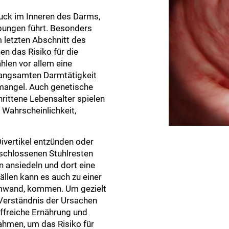
ruck im Inneren des Darms,
pungen führt. Besonders
 letzten Abschnitt des
n das Risiko für die
hlen vor allem eine
rlangsamten Darmtätigkeit
mangel. Auch genetische
rittene Lebensalter spielen
 Wahrscheinlichkeit,
 Divertikel entzünden oder
geschlossenen Stuhlresten
n ansiedeln und dort eine
ällen kann es auch zu einer
rmwand, kommen. Um gezielt
 Verständnis der Ursachen
ffreiche Ernährung und
hmen, um das Risiko für