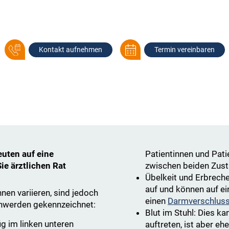
Kontakt aufnehmen
Termin vereinbaren
uten auf eine
Patientinnen und Pat
Sie ärztlichen Rat
zwischen beiden Zust
Übelkeit und Erbreche
auf und können auf e
nen variieren, sind jedoch
einen
Darmverschlus
hwerden gekennzeichnet:
Blut im Stuhl: Dies kan
g im linken unteren
auftreten, ist aber eh