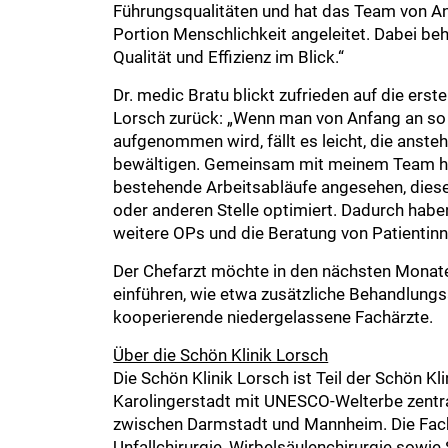
Führungsqualitäten und hat das Team von An
Portion Menschlichkeit angeleitet. Dabei beh
Qualität und Effizienz im Blick.“
Dr. medic Bratu blickt zufrieden auf die erst
Lorsch zurück: „Wenn man von Anfang an so 
aufgenommen wird, fällt es leicht, die anst
bewältigen. Gemeinsam mit meinem Team hab
bestehende Arbeitsabläufe angesehen, diese 
oder anderen Stelle optimiert. Dadurch habe
weitere OPs und die Beratung von Patientinn
Der Chefarzt möchte in den nächsten Monat
einführen, wie etwa zusätzliche Behandlung
kooperierende niedergelassene Fachärzte.
Über die Schön Klinik Lorsch
Die Schön Klinik Lorsch ist Teil der Schön Kli
Karolingerstadt mit UNESCO-Welterbe zentr
zwischen Darmstadt und Mannheim. Die Fach
Unfallchirurgie, Wirbelsäulenchirurgie sowie