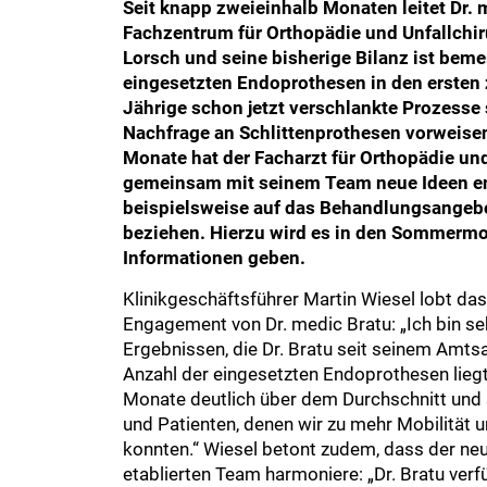
Seit knapp zweieinhalb Monaten leitet Dr. 
Fachzentrum für Orthopädie und Unfallchiru
Lorsch und seine bisherige Bilanz ist bem
eingesetzten Endoprothesen in den ersten
Jährige schon jetzt verschlankte Prozesse
Nachfrage an Schlittenprothesen vorweis
Monate hat der Facharzt für Orthopädie und
gemeinsam mit seinem Team neue Ideen ent
beispielsweise auf das Behandlungsangebo
beziehen. Hierzu wird es in den Sommermo
Informationen geben.
Klinikgeschäftsführer Martin Wiesel lobt d
Engagement von Dr. medic Bratu: „Ich bin se
Ergebnissen, die Dr. Bratu seit seinem Amtsan
Anzahl der eingesetzten Endoprothesen liegt 
Monate deutlich über dem Durchschnitt und 
und Patienten, denen wir zu mehr Mobilität 
konnten.“ Wiesel betont zudem, dass der ne
etablierten Team harmoniere: „Dr. Bratu ver