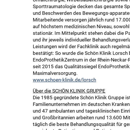
Sporttraumatologie decken das gesamte S
und Beschwerden des Bewegungs-apparates
Mitarbeitende versorgen jährlich rund 17.00
auf höchstem medizinischen Niveau, sowohl
stationär. Im Mittelpunkt stehen dabei die P
und ihr jeweils individueller Behandlungsverl
Leistungen wird der Fachklinik auch regelm
bestätigt: So wurde die Schön Klinik Lorsch 
EndoProthetikZentrum in der Rhein-Neckar-Reg
seit 2015 das Qualitätssiegel EndoProtheti
Maximalversorgung.
www.schoen-klinik.de/lorsch
Über die SCHÖN KLINIK GRUPPE
Die 1985 gegründete Schön Klinik Gruppe is
Familienunternehmen im deutschen Krankenh
und 47 ambulanten und tagesklinischen Einr
und Großbritannien arbeiten rund 13.600 M
täglich die beste Behandlungsqualität für ge