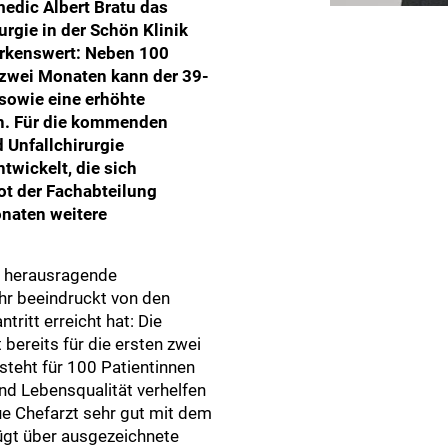
medic Albert Bratu das
rgie in der Schön Klinik
erkenswert: Neben 100
 zwei Monaten kann der 39-
 sowie eine erhöhte
en. Für die kommenden
 Unfallchirurgie
wickelt, die sich
t der Fachabteilung
naten weitere
as herausragende
hr beeindruckt von den
tritt erreicht hat: Die
bereits für die ersten zwei
steht für 100 Patientinnen
und Lebensqualität verhelfen
ue Chefarzt sehr gut mit dem
fügt über ausgezeichnete