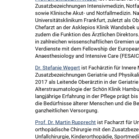
Zusatzbezeichnungen Intensivmedizin, Notfal
sowie Klinische Akut- und Notfallmedizin. N
Universitätsklinikum Frankfurt, zuletzt als Ob
Chefarzt an der Asklepios Klinik Wandsbek
zudem die Funktion des Ärztlichen Direktors
in zahlreichen wissenschaftlichen Gremien u
Verdienste mit dem Fellowship der European
Anaesthesiology and Intensive Care (FESAIC
Dr. Stefanie Wegert
ist Fachärztin für Innere
Zusatzbezeichnungen Geriatrie und Physikalis
2017 als Leitende Oberärztin in der Geriatri
Alterstraumatologie der Schön Klinik Hamburg
langjährige Erfahrung in der Pflege prägt bis
die Bedürfnisse älterer Menschen und die B
ganzheitlichen Versorgung.
Prof. Dr. Martin Rupprecht
ist Facharzt für Un
orthopädische Chirurgie mit den Zusatzbeze
Unfallchirurgie, Kinderorthopädie, Sportmed