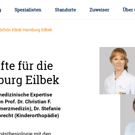
g
Spezialisten
Standorte
Zuweiser
Über 
Schön Klinik Hamburg Eilbek
te für die
burg Eilbek
medizinische Expertise
Prof. Dr. Christian F.
merzmedizin), Dr. Stefanie
pprecht (Kinderorthopädie)
Anästhesiologie mit den