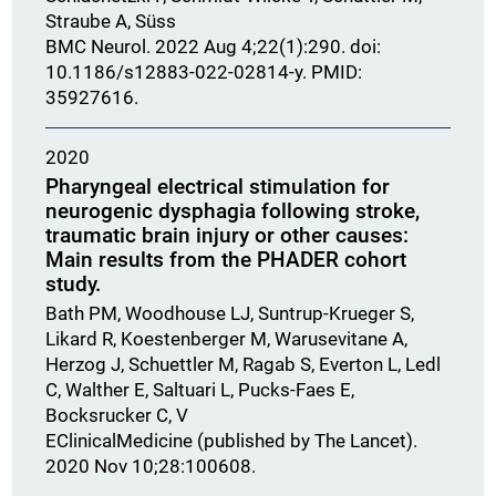
Straube A, Süss
BMC Neurol. 2022 Aug 4;22(1):290. doi:
10.1186/s12883-022-02814-y. PMID:
35927616.
2020
Pharyngeal electrical stimulation for
neurogenic dysphagia following stroke,
traumatic brain injury or other causes:
Main results from the PHADER cohort
study.
Bath PM, Woodhouse LJ, Suntrup-Krueger S,
Likard R, Koestenberger M, Warusevitane A,
Herzog J, Schuettler M, Ragab S, Everton L, Ledl
C, Walther E, Saltuari L, Pucks-Faes E,
Bocksrucker C, V
EClinicalMedicine (published by The Lancet).
2020 Nov 10;28:100608.