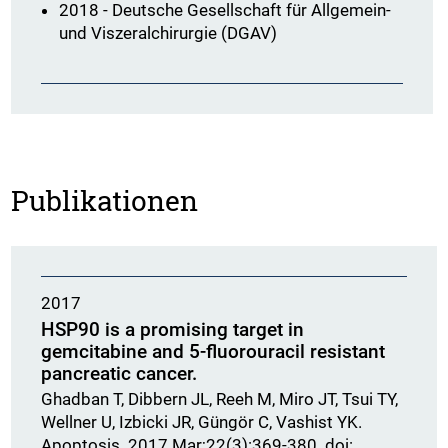
2018 - Deutsche Gesellschaft für Allgemein-
und Viszeralchirurgie (DGAV)
Publikationen
2017
HSP90 is a promising target in
gemcitabine and 5-fluorouracil resistant
pancreatic cancer.
Ghadban T, Dibbern JL, Reeh M, Miro JT, Tsui TY,
Wellner U, Izbicki JR, Güngör C, Vashist YK.
Apoptosis. 2017 Mar;22(3):369-380. doi: