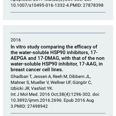
10.1007/s10495-016-1332-4.PMID: 27878398
2016
In vitro study comparing the efficacy of
the water-soluble HSP90 inhibitors, 17-
AEPGA and 17-DMAG, with that of the non
water-soluble HSP90 inhibitor, 17-AAG, in
breast cancer cell lines.
Ghadban T, Jessen A, Reeh M, Dibbern JL,
Mahner S, Mueller V, Wellner UF, Güngör C,
Izbicki JR, Vashist YK.
Int J Mol Med. 2016 Oct;38(4):1296-302. doi:
10.3892/ijmm.2016.2696. Epub 2016 Aug
3.PMID: 27498942