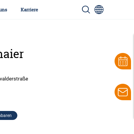
uns
Karriere
maier
walderstraße
nbaren