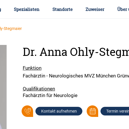
g
Spezialisten
Standorte
Zuweiser
Über 
ly-Stegmaier
Dr. Anna Ohly-Steg
Funktion
Fachärztin - Neurologisches MVZ München Grün
Qualifikationen
Fachärztin für Neurologie
Kontakt aufnehmen
Termin verei