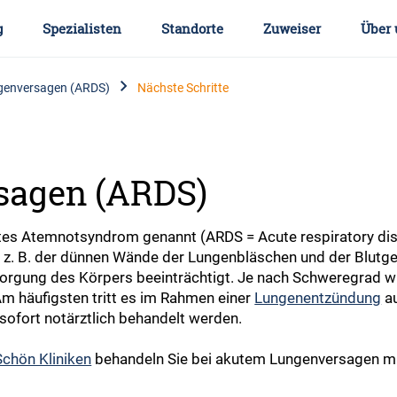
g
Spezialisten
Standorte
Zuweiser
Über 
genversagen (ARDS)
Nächste Schritte
sagen (ARDS)
tes Atemnotsyndrom genannt (ARDS = Acute respiratory dis
z. B. der dünnen Wände der Lungenbläschen und der Blutgef
sorgung des Körpers beeinträchtigt. Je nach Schweregrad 
 häufigsten tritt es im Rahmen einer
Lungenentzündung
au
sofort notärztlich behandelt werden.
Schön Kliniken
behandeln Sie bei akutem Lungenversagen mit 