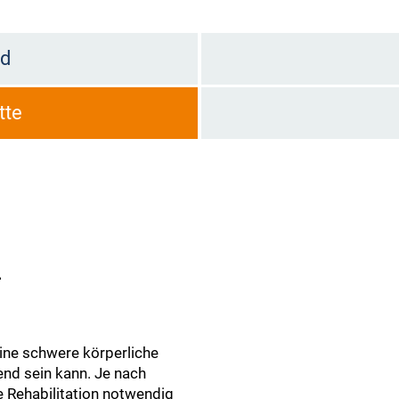
ld
tte
m
eine schwere körperliche
end sein kann. Je nach
e Rehabilitation notwendig