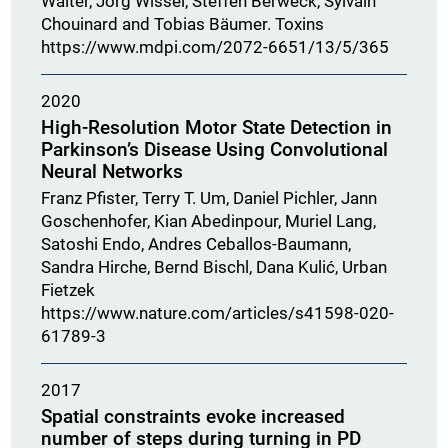
Walter, Jörg Wissel, Steffen Berweck, Sylvain
Chouinard and Tobias Bäumer. Toxins
https://www.mdpi.com/2072-6651/13/5/365
2020
High-Resolution Motor State Detection in
Parkinson’s Disease Using Convolutional
Neural Networks
Franz Pfister, Terry T. Um, Daniel Pichler, Jann
Goschenhofer, Kian Abedinpour, Muriel Lang,
Satoshi Endo, Andres Ceballos-Baumann,
Sandra Hirche, Bernd Bischl, Dana Kulić, Urban
Fietzek
https://www.nature.com/articles/s41598-020-
61789-3
2017
Spatial constraints evoke increased
number of steps during turning in PD