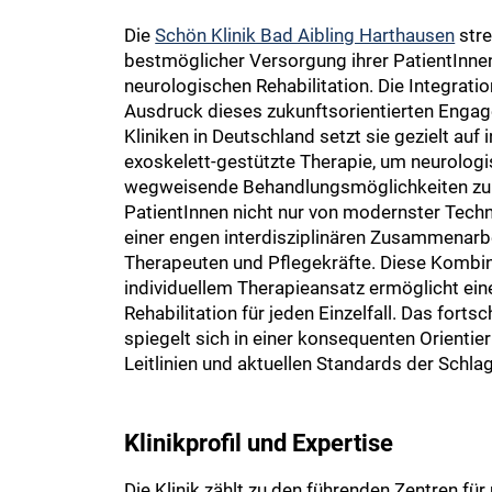
Die
Schön Klinik Bad Aibling Harthausen
stre
bestmöglicher Versorgung ihrer PatientInnen
neurologischen Rehabilitation. Die Integratio
Ausdruck dieses zukunftsorientierten Engag
Kliniken in Deutschland setzt sie gezielt auf
exoskelett-gestützte Therapie, um neurolog
wegweisende Behandlungsmöglichkeiten zu bi
PatientInnen nicht nur von modernster Tech
einer engen interdisziplinären Zusammenarbe
Therapeuten und Pflegekräfte. Diese Kombi
individuellem Therapieansatz ermöglicht ei
Rehabilitation für jeden Einzelfall. Das fortsc
spiegelt sich in einer konsequenten Orienti
Leitlinien und aktuellen Standards der Schlag
Klinikprofil und Expertise
Die Klinik zählt zu den führenden Zentren fü