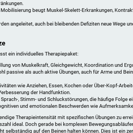
hränkungen.
 Mobilisierung beugt Muskel-Skelett-Erkrankungen, Kontrak
den angeleitet, auch bei bleibenden Defiziten neue Wege und
ze
sst ein individuelles Therapiepaket:
llung von Muskelkraft, Gleichgewicht, Koordination und E
l passive als auch aktive Übungen, auch für Arme und Beine
ktivitäten wie Anziehen, Essen, Kochen oder Über-Kopf-Arbe
r Verbesserung der Handfunktion.
 Sprach-, Stimm- und Schluckstörungen, die häufige Folge ei
ognitiven und emotionalen Beschwerden wie Aufmerksamkei
endige Therapieintensität mit spezifischen Übungen zu err
gszahl ideal. Doch gerade bei komplexen Bewegungsabläufen
t selbständig auf den Beinen halten können. Dies ist ein ze