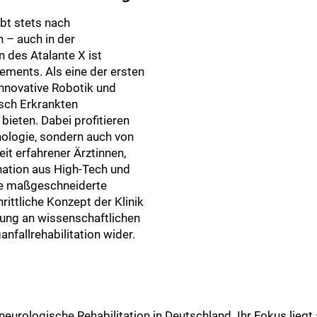
bt stets nach
 – auch in der
n des Atalante X ist
ements. Als eine der ersten
 innovative Robotik und
isch Erkrankten
eten. Dabei profitieren
nologie, sondern auch von
it erfahrener Ärztinnen,
nation aus High-Tech und
ne maßgeschneiderte
hrittliche Konzept der Klinik
erung an wissenschaftlichen
anfallrehabilitation wider.
r neurologische Rehabilitation in Deutschland. Ihr Fokus li