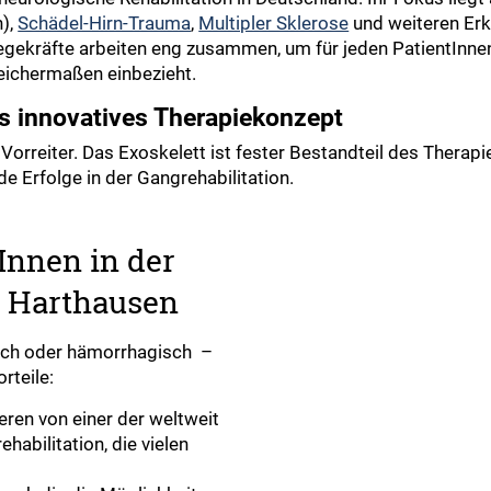
),
Schädel-Hirn-Trauma
,
Multipler Sklerose
und weiteren Er
legekräfte arbeiten eng zusammen, um für jeden PatientInne
leichermaßen einbezieht.
ls innovatives Therapiekonzept
als Vorreiter. Das Exoskelett ist fester Bestandteil des The
e Erfolge in der Gangrehabilitation.
Innen in der
g Harthausen
isch oder hämorrhagisch –
rteile:
eren von einer der weltweit
habilitation, die vielen