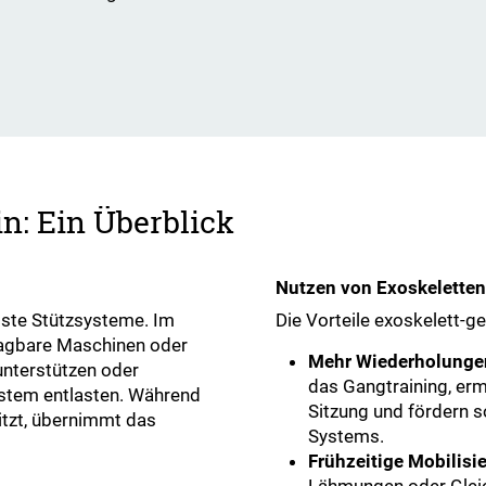
in: Ein Überblick
Nutzen von Exoskeletten 
asste Stützsysteme. Im
Die Vorteile exoskelett-ges
ragbare Maschinen oder
Mehr Wiederholungen
unterstützen oder
das Gangtraining, e
ystem entlasten. Während
Sitzung und fördern s
itzt, übernimmt das
Systems.
Frühzeitige Mobilisi