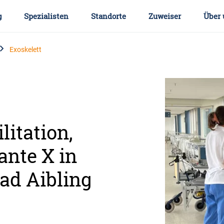
g
Spezialisten
Standorte
Zuweiser
Über 
Exoskelett
litation,
ante X in
ad Aibling