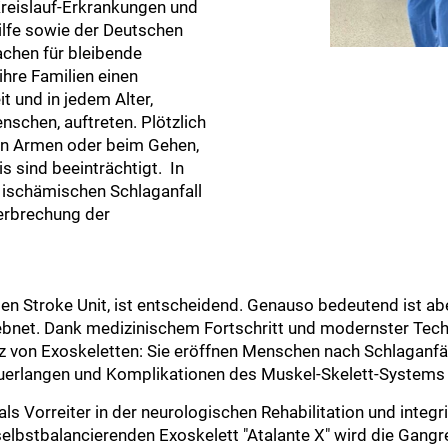
Kreislauf-Erkrankungen und
lfe sowie der Deutschen
achen für bleibende
ihre Familien einen
it und in jedem Alter,
schen, auftreten. Plötzlich
en Armen oder beim Gehen,
 sind beeinträchtigt. In
n ischämischen Schlaganfall
erbrechung der
rten Stroke Unit, ist entscheidend. Genauso bedeutend ist ab
bnet. Dank medizinischem Fortschritt und modernster Tech
z von Exoskeletten: Sie eröffnen Menschen nach Schlaganfäl
uerlangen und Komplikationen des Muskel-Skelett-Systems
 als Vorreiter in der neurologischen Rehabilitation und inte
selbstbalancierenden Exoskelett "Atalante X" wird die Gangr