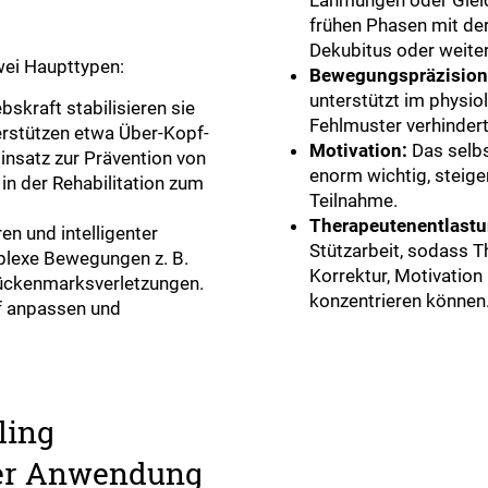
Lähmungen oder Glei
frühen Phasen mit der
Dekubitus oder weite
zwei Haupttypen:
Bewegungspräzision
unterstützt im phys
skraft stabilisieren sie
Fehlmuster verhindert
erstützen etwa Über-Kopf-
Motivation:
Das selbs
insatz zur Prävention von
enorm wichtig, steige
in der Rehabilitation zum
Teilnahme.
Therapeutenentlastu
n und intelligenter
Stützarbeit, sodass T
plexe Bewegungen z. B.
Korrektur, Motivation
ückenmarksverletzungen.
konzentrieren können
rf anpassen und
ling
der Anwendung