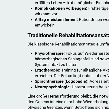
erfülltes Leben – trotz möglicher Einsc
Komplikationen vorbeugen:
Frühzeitige
wirksam vor.
Alltag meistern lernen:
PatientInnen wer
entwickeln.
Traditionelle Rehabilitationsansät
Die klassische Rehabilitationsstrategie umfa
Physiotherapie:
Fokus auf Wiederherste
hämorrhagischen Schlaganfall sind sowoh
System intakt zu halten.
Ergotherapie:
Training für alltägliche A
erreichen. Der Fokus liegt dabei auf de
Sprachtherapie (Logopädie):
Adressiert
Neuropsychologie:
Unterstützung bei k
Eine große Herausforderung bleibt, die notw
des Gehens ist eine sehr hohe Wiederholun
physische Grenzen, wenn Betroffene sich nich