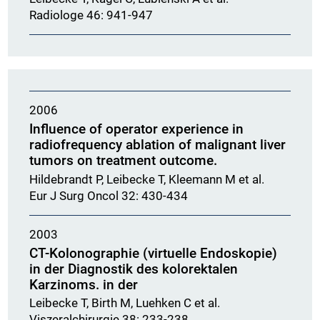
Radiologe 46: 941-947
2006
Influence of operator experience in
radiofrequency ablation of malignant liver
tumors on treatment outcome.
Hildebrandt P, Leibecke T, Kleemann M et al.
Eur J Surg Oncol 32: 430-434
2003
CT-Kolonographie (virtuelle Endoskopie)
in der Diagnostik des kolorektalen
Karzinoms. in der
Leibecke T, Birth M, Luehken C et al.
Viszeralchirurgie 38: 233-238