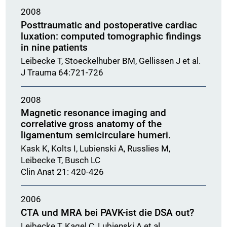
2008
Posttraumatic and postoperative cardiac
luxation: computed tomographic findings
in nine patients
Leibecke T, Stoeckelhuber BM, Gellissen J et al.
J Trauma 64:721-726
2008
Magnetic resonance imaging and
correlative gross anatomy of the
ligamentum semicirculare humeri.
Kask K, Kolts I, Lubienski A, Russlies M,
Leibecke T, Busch LC
Clin Anat 21: 420-426
2006
CTA und MRA bei PAVK-ist die DSA out?
Leibecke T, Kagel C, Lubienski A et al.