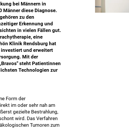
ankung bei Männern in
00 Männer diese Diagnose.
gehören zu den
ühzeitiger Erkennung und
ichten in vielen Fällen gut.
rachytherapie, eine
chön Klinik Rendsburg hat
investiert und erweitert
rsorgung. Mit der
Bravos" steht Patientinnen
tlichsten Technologien zur
ine Form der
direkt im oder sehr nah am
ußerst gezielte Bestrahlung,
hont wird. Das Verfahren
näkologischen Tumoren zum