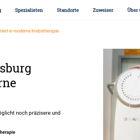
g
Spezialisten
Standorte
Zuweiser
Über 
tiert in moderne Krebstherapie
dsburg
rne
glicht noch präzisere und
therapie