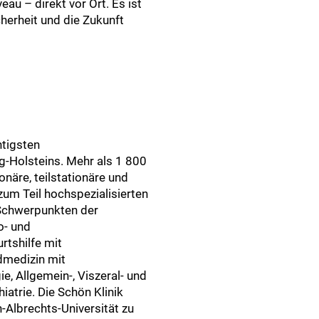
au – direkt vor Ort. Es ist
icherheit und die Zukunft
htigsten
g-Holsteins. Mehr als 1 800
näre, teilstationäre und
zum Teil hochspezialisierten
 Schwerpunkten der
o- und
rtshilfe mit
dmedizin mit
ie, Allgemein-, Viszeral- und
iatrie. Die Schön Klinik
-Albrechts-Universität zu