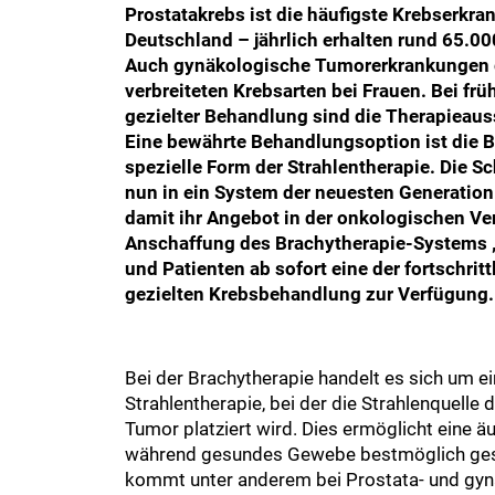
Prostatakrebs ist die häufigste Krebserkr
Deutschland – jährlich erhalten rund 65.0
Auch gynäkologische Tumorerkrankungen 
verbreiteten Krebsarten bei Frauen. Bei fr
gezielter Behandlung sind die Therapieauss
Eine bewährte Behandlungsoption ist die B
spezielle Form der Strahlentherapie. Die S
nun in ein System der neuesten Generation 
damit ihr Angebot in der onkologischen Ve
Anschaffung des Brachytherapie-Systems „
und Patienten ab sofort eine der fortschrit
gezielten Krebsbehandlung zur Verfügung.
Bei der Brachytherapie handelt es sich um e
Strahlentherapie, bei der die Strahlenquelle 
Tumor platziert wird. Dies ermöglicht eine ä
während gesundes Gewebe bestmöglich gesc
kommt unter anderem bei Prostata- und gy