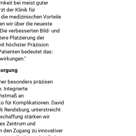
mkeit bei meist guter
zt der Klinik für
 die medizinischen Vorteile
n wir über die neueste
Die verbesserten Bild- und
ere Platzierung der
it höchster Präzision
Patienten bedeutet das:
wirkungen."
rsorgung
iner besonders präzisen
 Integrierte
chstmaß an
ko für Komplikationen. David
ik Rendsburg, unterstreicht
nschaffung stärken wir
hes Zentrum und
n den Zugang zu innovativer