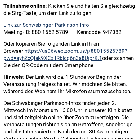
Teilnahme online:
Klicken Sie und halten Sie gleichzeitig
die Strg-Taste, um dem Link zu folgen:
Link zur Schwabinger-Parkinson-Info
Meeting-ID: 880 1552 5789 Kenncode: 947082
Oder kopieren Sie folgenden Link in Ihren
Browser:
https://us06web.zoom.us/j/88015525789?
pwd=ayhZxQIak9XCxitRblcq6n3a8UiprX.1
oder scannen
Sie den QR-Code mit dem Smartphone.
Hinweis:
Der Link wird ca. 1 Stunde vor Beginn der
Veranstaltung freigeschaltet. Wir möchten Sie bitten,
während des Webinars Ihr Mikrofon stummzuschalten.
Die Schwabinger Parkinson-Infos finden jeden 2.
Mittwoch im Monat um 16:00 Uhr in unserer Klinik statt
und sind zeitgleich online über Zoom zu verfolgen. Die
Veranstaltungen richten sich an Betroffene, Angehörige
und alle Interessierten. Nach den ca. 30-45-minütigen
Vorträgen haben Sie die Gelegenheit, allgemeine Fragen