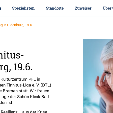
g
Spezialisten
Standorte
Zuweiser
Über 
ag in Oldenburg, 19.6.
nitus-
g, 19.6.
 Kulturzentrum PFL in
en Tinnitus-Liga e. V. (DTL)
e Bremen statt. Wir freuen
loge der Schön Klinik Bad
den ist.
Resilienz – aus der Krise