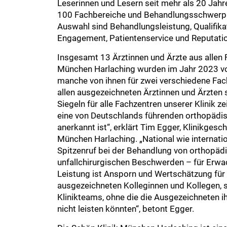
Leserinnen und Lesern seit mehr als 20 Jahr
100 Fachbereiche und Behandlungsschwerpunk
Auswahl sind Behandlungsleistung, Qualifika
Engagement, Patientenservice und Reputati
Insgesamt 13 Ärztinnen und Ärzte aus allen 
München Harlaching wurden im Jahr 2023 
manche von ihnen für zwei verschiedene Fach
allen ausgezeichneten Ärztinnen und Ärzten se
Siegeln für alle Fachzentren unserer Klinik ze
eine von Deutschlands führenden orthopädis
anerkannt ist“, erklärt Tim Egger, Klinikgesc
München Harlaching. „National wie internatio
Spitzenruf bei der Behandlung von orthopäd
unfallchirurgischen Beschwerden – für Erwac
Leistung ist Ansporn und Wertschätzung für d
ausgezeichneten Kolleginnen und Kollegen,
Klinikteams, ohne die die Ausgezeichneten i
nicht leisten könnten“, betont Egger.