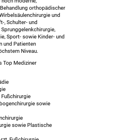
ne hoch moderne,
ie Behandlung orthopädischer
 Wirbelsäulenchirurgie und
t-, Schulter- und
d Sprunggelenkchirurgie,
e, Sport- sowie Kinder- und
en und Patienten
öchstem Niveau.
ls Top Mediziner
ädie
gie
, Fußchirurgie
enbogenchirurgie sowie
nchirurgie
rurgie sowie Plastische
rzt, Fußchirurgie