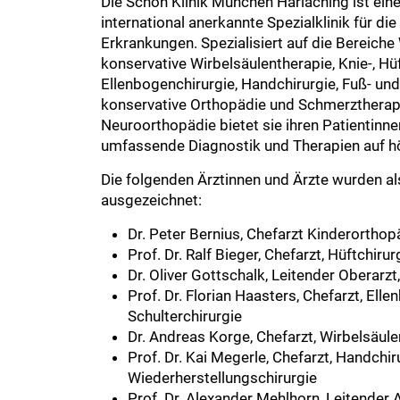
Die Schön Klinik München Harlaching ist ei
international anerkannte Spezialklinik für d
Erkrankungen. Spezialisiert auf die Bereiche
konservative Wirbelsäulentherapie, Knie-, Hüf
Ellenbogenchirurgie, Handchirurgie, Fuß- un
konservative Orthopädie und Schmerztherapi
Neuroorthopädie bietet sie ihren Patientinn
umfassende Diagnostik und Therapien auf h
Die folgenden Ärztinnen und Ärzte wurden a
ausgezeichnet:
Dr. Peter Bernius, Chefarzt Kinderorthop
Prof. Dr. Ralf Bieger, Chefarzt, Hüftchirur
Dr. Oliver Gottschalk, Leitender Oberarzt
Prof. Dr. Florian Haasters, Chefarzt, Ell
Schulterchirurgie
Dr. Andreas Korge, Chefarzt, Wirbelsäule
Prof. Dr. Kai Megerle, Chefarzt, Handchi
Wiederherstellungschirurgie
Prof. Dr. Alexander Mehlhorn, Leitender A