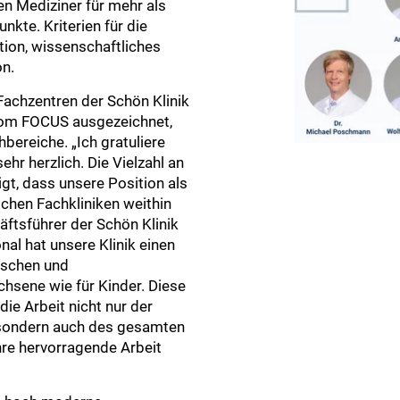
en Mediziner für mehr als
te. Kriterien für die
tion, wissenschaftliches
on.
Fachzentren der Schön Klinik
vom FOCUS ausgezeichnet,
bereiche. „Ich gratuliere
hr herzlich. Die Vielzahl an
igt, dass unsere Position als
chen Fachkliniken weithin
häftsführer der Schön Klinik
nal hat unsere Klinik einen
ischen und
hsene wie für Kinder. Diese
ie Arbeit nicht nur der
 sondern auch des gesamten
hre hervorragende Arbeit