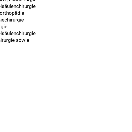
lsäulenchirurgie
rorthopädie
niechirurgie
rgie
elsäulenchirurgie
hirurgie sowie