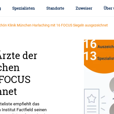
g
Spezialisten
Standorte
Zuweiser
Über 
Schön Klinik München Harlaching mit 16 FOCUS Siegeln ausgezeichnet
rzte der
chen
6 FOCUS
hnet
teliste empfiehlt das
stitut Factfield seinen