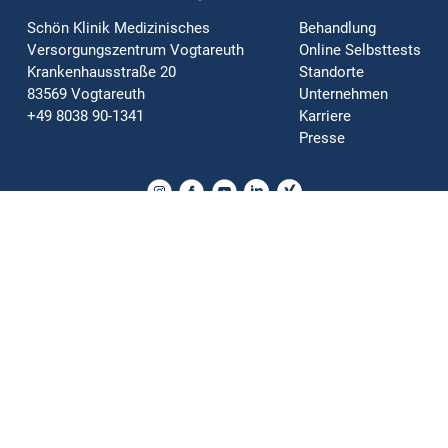
Schön Klinik Medizinisches
Behandlung
Versorgungszentrum Vogtareuth
Online Selbsttests
Krankenhausstraße 20
Standorte
83569 Vogtareuth
Unternehmen
+49 8038 90-1341
Karriere
Presse
Orthopädie | Neurologie | Chirurgie | Psychosomatik | Innere
Medizin | Rehabilitation
Impressum
Datenschutz
Nutzungsbedingungen
Bildnachweis