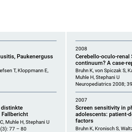
2008
nusitis, Paukenerguss
Cerebello-oculo-renal 
continuum? A case-re
lefsen T, Kloppmann E,
Bruhn K, von Spiczak S, K
Muhle H, Stephani U
Neuropediatrics 2008; 3
2007
distinkte
Screen sensitivity in 
Fallbericht
adolescents: patient-
factors
 C, Muhle H, Stephani U
Bruhn K, Kronisch S, Walt
 (3): 77 – 80