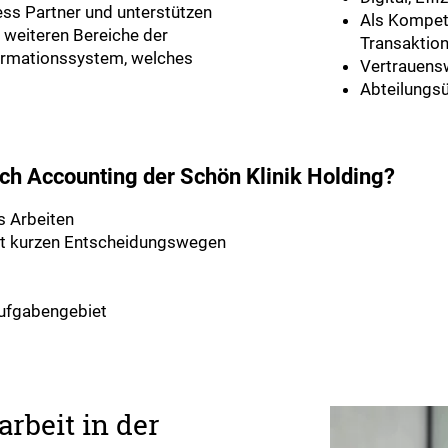
ess Partner und unterstützen
Als Kompete
e weiteren Bereiche der
Transaktio
ormationssystem, welches
Vertrauens
Abteilungs
eich Accounting der Schön Klinik Holding?
s Arbeiten
it kurzen Entscheidungswegen
Aufgabengebiet
rbeit in der