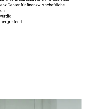
nz Center für finanzwirtschaftliche
nen
würdig
übergreifend