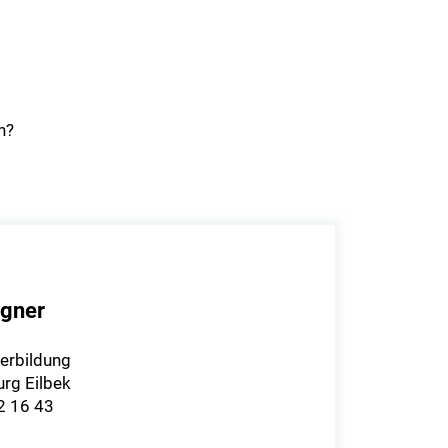
n?
gner
terbildung
rg Eilbek
92 16 43