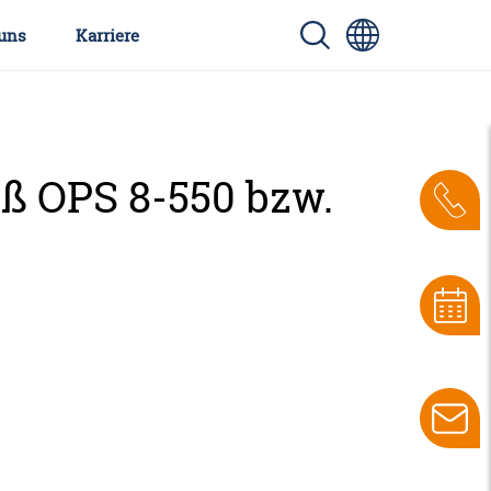
uns
Karriere
äß OPS 8-550 bzw.