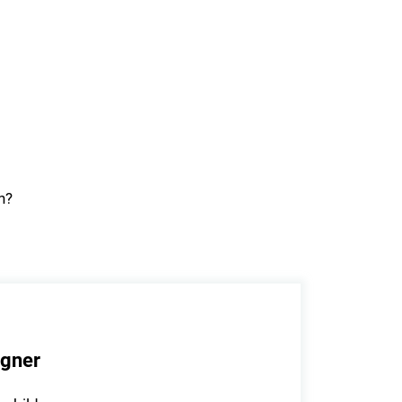
n?
gner