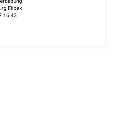
terbildung
rg Eilbek
92 16 43