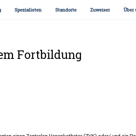
g
Spezialisten
Standorte
Zuweiser
Über 
em Fortbildung
tienten einen Zentralen Venenkatheter (ZVK) oder/ und ein 