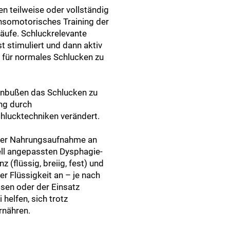
en teilweise oder vollständig
ensomotorisches Training der
äufe. Schluckrelevante
t stimuliert und dann aktiv
en für normales Schlucken zu
einbußen das Schlucken zu
ng durch
lucktechniken verändert.
 der Nahrungsaufnahme an
uell angepassten Dysphagie-
 (flüssig, breiig, fest) und
Flüssigkeit an – je nach
ssen oder der Einsatz
 helfen, sich trotz
rnähren.