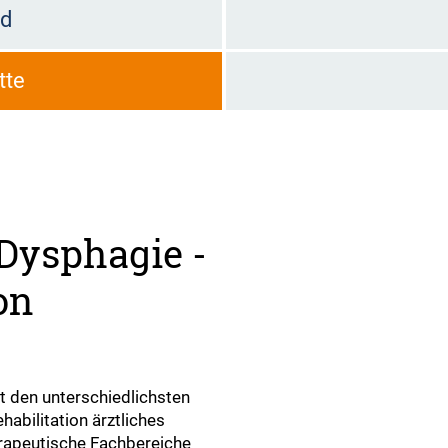
ld
tte
 Dysphagie -
on
t den unterschiedlichsten
abilitation ärztliches
erapeutische Fachbereiche