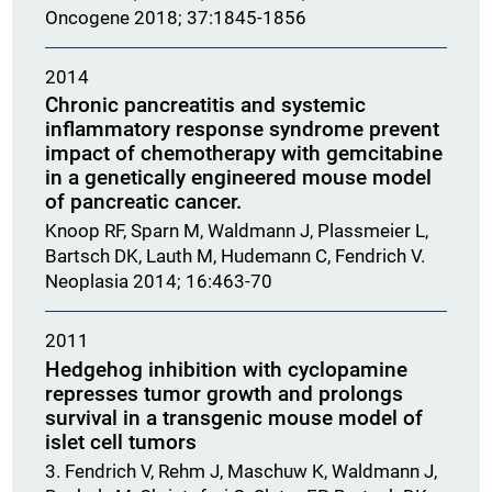
Oncogene 2018; 37:1845-1856
2014
Chronic pancreatitis and systemic
inflammatory response syndrome prevent
impact of chemotherapy with gemcitabine
in a genetically engineered mouse model
of pancreatic cancer.
Knoop RF, Sparn M, Waldmann J, Plassmeier L,
Bartsch DK, Lauth M, Hudemann C, Fendrich V.
Neoplasia 2014; 16:463-70
2011
Hedgehog inhibition with cyclopamine
represses tumor growth and prolongs
survival in a transgenic mouse model of
islet cell tumors
3. Fendrich V, Rehm J, Maschuw K, Waldmann J,