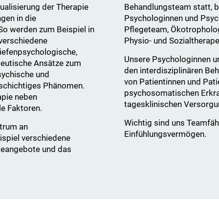
alisierung der Therapie
Behandlungsteam statt, b
gen in die
Psychologinnen und Psyc
 So werden zum Beispiel in
Pflegeteam, Ökotropholog
verschiedene
Physio- und Sozialtherape
tiefenpsychologische,
Unsere Psychologinnen u
peutische Ansätze zum
den interdisziplinären B
sychische und
von Patientinnen und Pat
lschichtiges Phänomen.
psychosomatischen Erkra
apie neben
tagesklinischen Versorgu
le Faktoren.
Wichtig sind uns Teamfäh
ktrum an
Einfühlungsvermögen.
ispiel verschiedene
ieangebote und das