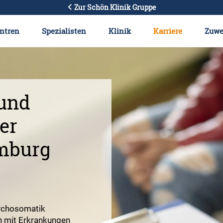
Zur Schön Klinik Gruppe
ntren
Spezialisten
Klinik
Karriere
Zuwe
und
er
mburg
sychosomatik
en mit Erkrankungen