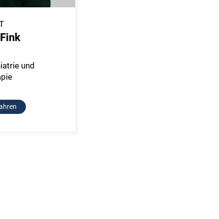
T
 Fink
iatrie und
pie
ahren