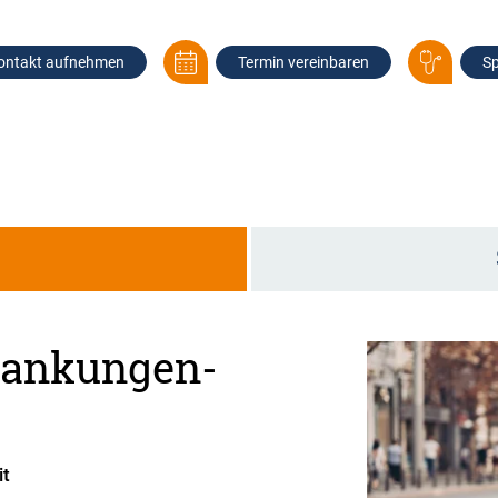
ontakt aufnehmen
Termin vereinbaren
Sp
g
rankungen-
it