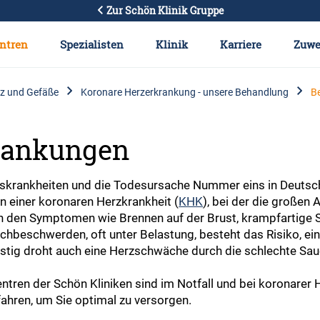
Zur Schön Klinik Gruppe
ntren
Spezialisten
Klinik
Karriere
Zuwe
z und Gefäße
Koronare Herzerkrankung - unsere Behandlung
B
rankungen
skrankheiten und die Todesursache Nummer eins in Deutsch
n einer koronaren Herzkrankheit (
KHK
), bei der die großen 
n den Symptomen wie Brennen auf der Brust, krampfartige S
hbeschwerden, oft unter Belastung, besteht das Risiko, ei
ristig droht auch eine Herzschwäche durch die schlechte Sa
ntren der Schön Kliniken sind im Notfall und bei koronarer 
hren, um Sie optimal zu versorgen.