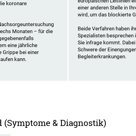
europäischen Leitlinien e
die koronare
einer anderen Stelle in 
wird, um das blockierte 
 Nachsorgeuntersuchung
Beide Verfahren haben ihr
sechs Monaten – für die
Spezialisten besprechen i
 gegebenenfalls
Sie infrage kommt. Dabei
em eine jährliche
Schwere der Einengungen 
 Grippe bei einer
Begleiterkrankungen.
laufen kann.
d (Symptome & Diagnostik)