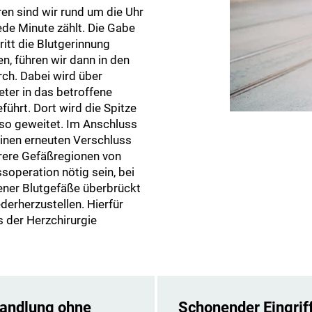
n sind wir rund um die Uhr
jede Minute zählt. Die Gabe
itt die Blutgerinnung
, führen wir dann in den
rch. Dabei wird über
ter in das betroffene
führt. Dort wird die Spitze
so geweitet. Im Anschluss
einen erneuten Verschluss
hrere Gefäßregionen von
soperation nötig sein, bei
ener Blutgefäße überbrückt
erherzustellen. Hierfür
s der Herzchirurgie
handlung ohne
Schonender Eingrif