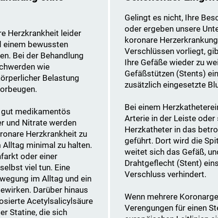
Gelingt es nicht, Ihre B
oder ergeben unsere Unt
re Herzkrankheit leider
koronare Herzerkrankung
und einem bewussten
Verschlüssen vorliegt, gi
ben. Bei der Behandlung
Ihre Gefäße wieder zu we
eschwerden wie
Gefäßstützen (Stents) ei
örperlicher Belastung
zusätzlich eingesetzte B
vorbeugen.
Bei einem Herzkatheterein
r gut medikamentös
Arterie in der Leiste ode
er und Nitrate werden
Herzkatheter in das betro
oronare Herzkrankheit zu
geführt. Dort wird die Sp
 Alltag minimal zu halten.
weitet sich das Gefäß, u
arkt oder einer
Drahtgeflecht (Stent) ein
lbst viel tun. Eine
Verschluss verhindert.
wegung im Alltag und ein
bewirken. Darüber hinaus
Wenn mehrere Koronargef
sierte Acetylsalicylsäure
Verengungen für einen St
r Statine, die sich