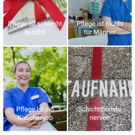
Pflege ist schlecht
Pflege ist nichts
bezahlt
für Männer
Pflege ist ein
Schichtdienste
Knochenjob
nerven