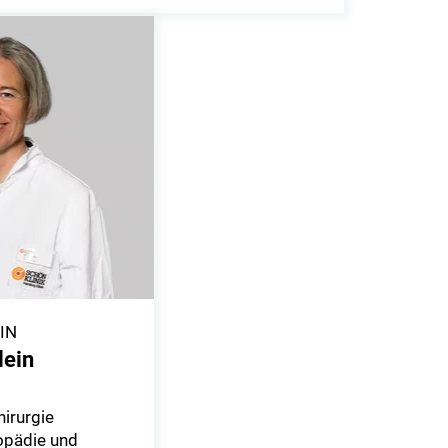
IN
lein
hirurgie
hopädie und