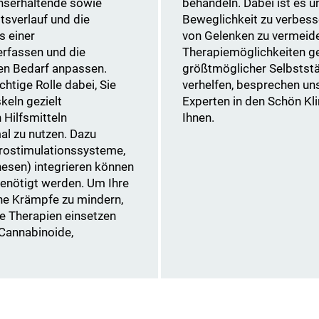
onserhaltende sowie
behandeln. Dabei ist es un
tsverlauf und die
Beweglichkeit zu verbess
s einer
von Gelenken zu vermeide
rfassen und die
Therapiemöglichkeiten ge
len Bedarf anpassen.
größtmöglicher Selbststä
htige Rolle dabei, Sie
verhelfen, besprechen un
keln gezielt
Experten in den Schön Klin
 Hilfsmitteln
Ihnen.
al zu nutzen. Dazu
trostimulationssysteme,
thesen) integrieren können
benötigt werden. Um Ihre
che Krämpfe zu mindern,
 Therapien einsetzen
, Cannabinoide,