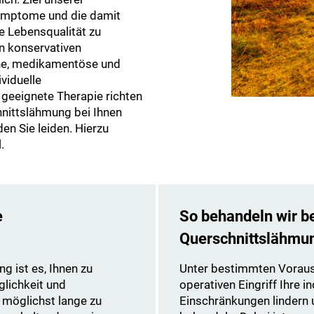
 Symptome und die damit
e Lebensqualität zu
en konservativen
che, medikamentöse und
viduelle
 geeignete Therapie richten
hnittslähmung bei Ihnen
n Sie leiden. Hierzu
.
e
So behandeln wir be
Querschnittslähmun
g ist es, Ihnen zu
Unter bestimmten Voraus
lichkeit und
operativen Eingriff Ihre 
e möglichst lange zu
Einschränkungen lindern