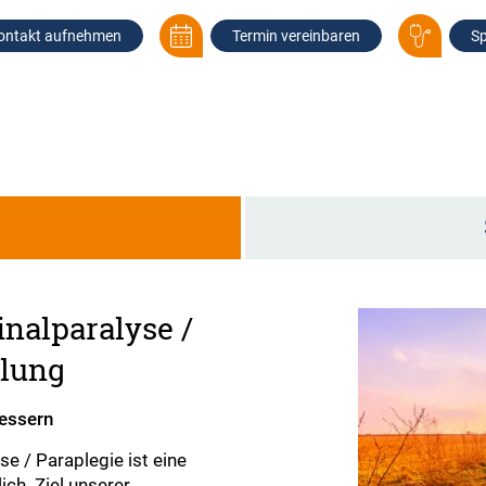
ontakt aufnehmen
Termin vereinbaren
Sp
g
inalparalyse /
dlung
bessern
se / Paraplegie ist eine
ch. Ziel unserer