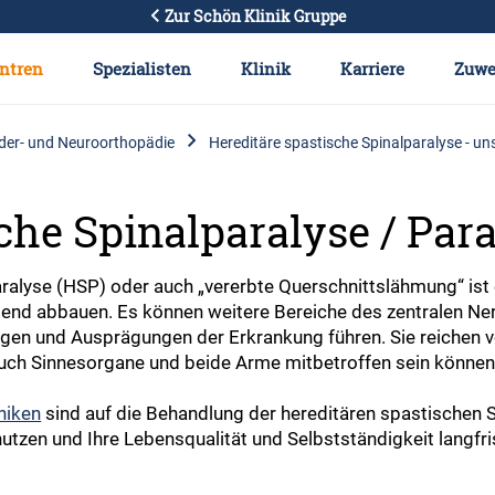
Zur Schön Klinik Gruppe
ntren
Spezialisten
Klinik
Karriere
Zuwe
der- und Neuroorthopädie
Hereditäre spastische Spinalparalyse - u
che Spinalparalyse / Par
paralyse (HSP) oder auch „vererbte Querschnittslähmung“ ist
tend abbauen. Es können weitere Bereiche des zentralen Ne
ungen und Ausprägungen der Erkrankung führen. Sie reichen
 auch Sinnesorgane und beide Arme mitbetroffen sein können
niken
sind auf die Behandlung der hereditären spastischen Spi
tzen und Ihre Lebensqualität und Selbstständigkeit langfris