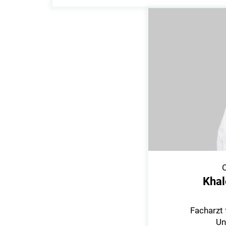
Khal
Facharzt 
Un