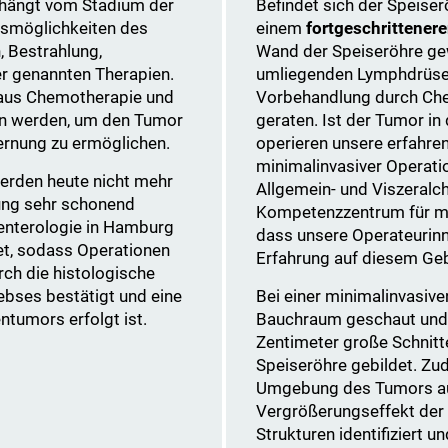
hängt vom Stadium der
Befindet sich der Speiser
smöglichkeiten des
einem
fortgeschrittener
 Bestrahlung,
Wand der Speiseröhre gew
r genannten Therapien.
umliegenden Lymphdrüsen 
n aus Chemotherapie und
Vorbehandlung durch Ch
en werden, um den Tumor
geraten. Ist der Tumor i
fernung zu ermöglichen.
operieren unsere erfahren
minimalinvasiver Operati
erden heute nicht mehr
Allgemein- und Viszeralchir
ung sehr schonend
Kompetenzzentrum für min
oenterologie in Hamburg
dass unsere Operateurin
et, sodass Operationen
Erfahrung auf diesem Geb
ch die histologische
bses bestätigt und eine
Bei einer minimalinvasive
ntumors erfolgt ist.
Bauchraum geschaut und 
Zentimeter große Schnitt
Speiseröhre gebildet. Z
Umgebung des Tumors auf
Vergrößerungseffekt der K
Strukturen identifiziert u