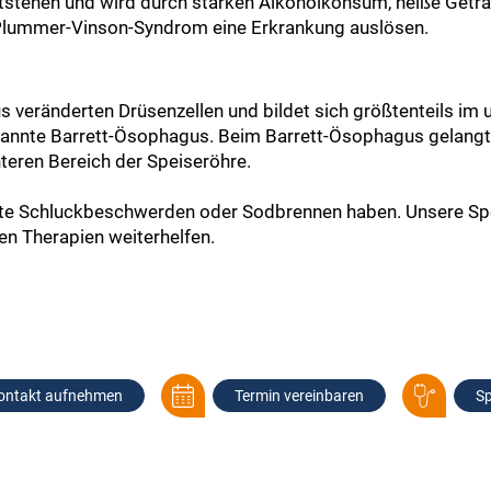
ntstehen und wird durch starken Alkoholkonsum, heiße Geträn
Plummer-Vinson-Syndrom eine Erkrankung auslösen.
veränderten Drüsenzellen und bildet sich größtenteils im u
enannte Barrett-Ösophagus. Beim Barrett-Ösophagus gelangt
eren Bereich der Speiseröhre.
afte Schluckbeschwerden oder Sodbrennen haben. Unsere Spe
en Therapien weiterhelfen.
ontakt aufnehmen
Termin vereinbaren
Sp