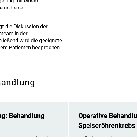
gelung mit einem
e und eine
gt die Diskussion der
nteam in der
ließend wird die geeignete
r dem Patienten besprochen.
handlung
ng: Behandlung
Operative Behandl
Speiseröhrenkrebs