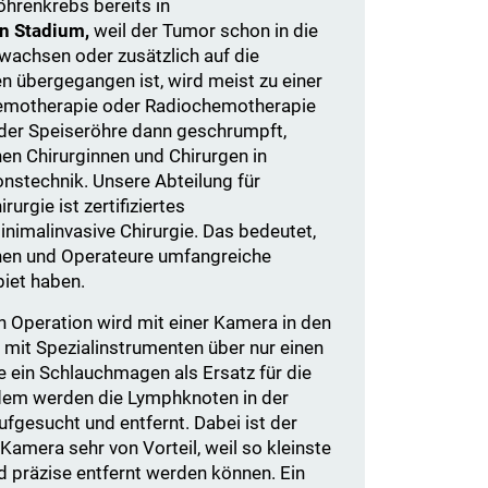
öhrenkrebs bereits in
en Stadium,
weil der Tumor schon in die
achsen oder zusätzlich auf die
übergegangen ist, wird meist zu einer
emotherapie oder Radiochemotherapie
n der Speiseröhre dann geschrumpft,
en Chirurginnen und Chirurgen in
onstechnik. Unsere Abteilung für
urgie ist zertifiziertes
imalinvasive Chirurgie. Das bedeutet,
nen und Operateure umfangreiche
iet haben.
n Operation wird mit einer Kamera in den
mit Spezialinstrumenten über nur einen
e ein Schlauchmagen als Ersatz für die
udem werden die Lymphknoten in der
gesucht und entfernt. Dabei ist der
amera sehr von Vorteil, weil so kleinste
nd präzise entfernt werden können. Ein