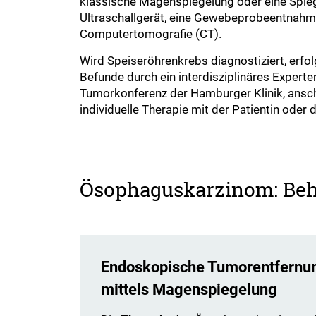
klassische Magenspiegelung oder eine Spie
Ultraschallgerät, eine Gewebeprobeentnahm
Computertomografie (CT).
Wird Speiseröhrenkrebs diagnostiziert, erfol
Befunde durch ein interdisziplinäres Experte
Tumorkonferenz der Hamburger Klinik, ansch
individuelle Therapie mit der Patientin ode
Ösophaguskarzinom: Be
Endoskopische Tumorentfernu
mittels Magenspiegelung