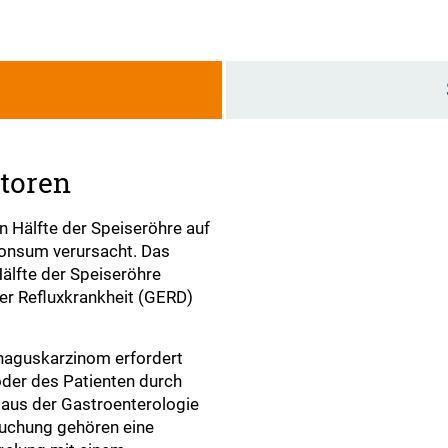
g
ktoren
en Hälfte der Speiseröhre auf
konsum verursacht. Das
älfte der Speiseröhre
der Refluxkrankheit (GERD)
haguskarzinom erfordert
oder des Patienten durch
t aus der Gastroenterologie
suchung gehören eine