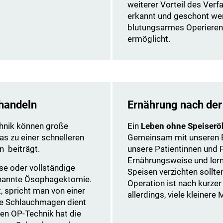
weiterer Vorteil des Verf
erkannt und geschont wer
blutungsarmes Operieren
ermöglicht.
ehandeln
Ernährung nach der
chnik können große
Ein
Leben ohne Speiserö
s zu einer schnelleren
Gemeinsam mit unseren E
n beiträgt.
unsere Patientinnen und P
Ernährungsweise und lern
se oder vollständige
Speisen verzichten sollte
enannte Ösophagektomie.
Operation ist nach kurzer
t, spricht man von einer
allerdings, viele kleiner
te Schlauchmagen dient
ven OP-Technik hat die