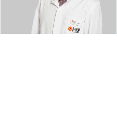
OBERARZT
Dr. Simon Tiedgen
Facharzt für Allgemein- und Viszeralchirurgie
Leiter der Hernienchirurgie
Mehr erfahren