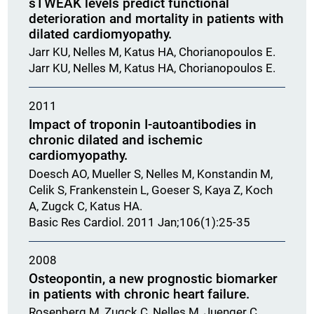
sTWEAK levels predict functional
deterioration and mortality in patients with
dilated cardiomyopathy.
Jarr KU, Nelles M, Katus HA, Chorianopoulos E.
Jarr KU, Nelles M, Katus HA, Chorianopoulos E.
2011
Impact of troponin I-autoantibodies in
chronic dilated and ischemic
cardiomyopathy.
Doesch AO, Mueller S, Nelles M, Konstandin M,
Celik S, Frankenstein L, Goeser S, Kaya Z, Koch
A, Zugck C, Katus HA.
Basic Res Cardiol. 2011 Jan;106(1):25-35
2008
Osteopontin, a new prognostic biomarker
in patients with chronic heart failure.
Rosenberg M, Zugck C, Nelles M, Juenger C,