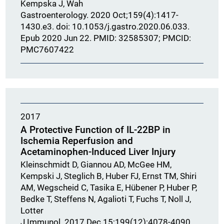
Kempska J, Wah
Gastroenterology. 2020 Oct;159(4):1417-
1430.e3. doi: 10.1053/j.gastro.2020.06.033.
Epub 2020 Jun 22. PMID: 32585307; PMCID:
PMC7607422
2017
A Protective Function of IL-22BP in
Ischemia Reperfusion and
Acetaminophen-Induced Liver Injury
Kleinschmidt D, Giannou AD, McGee HM,
Kempski J, Steglich B, Huber FJ, Ernst TM, Shiri
AM, Wegscheid C, Tasika E, Hübener P, Huber P,
Bedke T, Steffens N, Agalioti T, Fuchs T, Noll J,
Lotter
J Immunol. 2017 Dec 15;199(12):4078-4090.