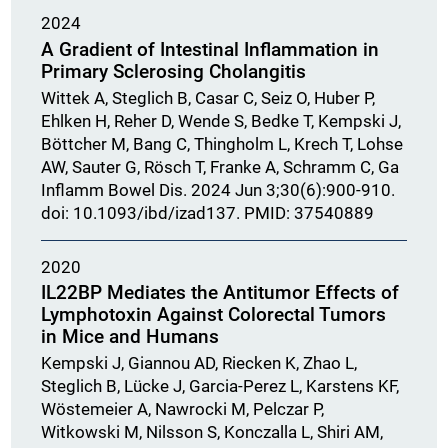
2024
A Gradient of Intestinal Inflammation in
Primary Sclerosing Cholangitis
Wittek A, Steglich B, Casar C, Seiz O, Huber P,
Ehlken H, Reher D, Wende S, Bedke T, Kempski J,
Böttcher M, Bang C, Thingholm L, Krech T, Lohse
AW, Sauter G, Rösch T, Franke A, Schramm C, Ga
Inflamm Bowel Dis. 2024 Jun 3;30(6):900-910.
doi: 10.1093/ibd/izad137. PMID: 37540889
2020
IL22BP Mediates the Antitumor Effects of
Lymphotoxin Against Colorectal Tumors
in Mice and Humans
Kempski J, Giannou AD, Riecken K, Zhao L,
Steglich B, Lücke J, Garcia-Perez L, Karstens KF,
Wöstemeier A, Nawrocki M, Pelczar P,
Witkowski M, Nilsson S, Konczalla L, Shiri AM,