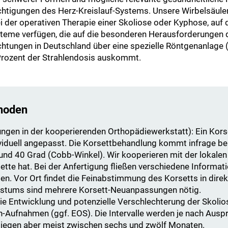
chtigungen des Herz-Kreislauf-Systems. Unsere Wirbelsäule
i der operativen Therapie einer Skoliose oder Kyphose, auf 
teme verfügen, die auf die besonderen Herausforderungen 
ichtungen in Deutschland über eine spezielle Röntgenanlage
rozent der Strahlendosis auskommt.
hoden
ngen in der kooperierenden Orthopädiewerkstatt): Ein Korse
duell angepasst. Die Korsettbehandlung kommt infrage bei l
und 40 Grad (Cobb-Winkel). Wir kooperieren mit der lokale
ette hat. Bei der Anfertigung fließen verschiedene Informatio
n. Vor Ort findet die Feinabstimmung des Korsetts in dire
hstums sind mehrere Korsett-Neuanpassungen nötig.
die Entwicklung und potenzielle Verschlechterung der Skolio
en-Aufnahmen (ggf. EOS). Die Intervalle werden je nach Ausp
, liegen aber meist zwischen sechs und zwölf Monaten.