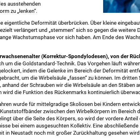
 des ausstehenden
orm zu „lenken“.
die eigentliche Deformität überbrücken. Über kleine eingeba
ezielt verlängert und „stemmen“ sich so gegen die weitere 
ne lange Wachstumsphase vor sich haben. Am Ende des Wach
wachsenenalter (Korrektur-Spondylodesen), von der Rücks
ich um die Goldstandard-Technik. Das Vorgehen läuft währen
 gelockert, indem die Gelenke im Bereich der Deformität ent
acht, um die Wirbelsäule „fassen“ zu können. Im dritten S
, anhand der Schrauben wir die Wirbelsäule an den Stäben ausg
on wird die Funktion des Rückenmarks kontinuierlich überw
hren wurde für mittelgradige Skoliosen bei Kindern entwicke
Kunststoffbänder zwischen den Wirbelkörpern im Bereich d
lingt über die Seite des Körpers, so wird der vordere Anteil 
sse bei einem ausgesuchten Kollektiv. Eine abschließende 
 in Neustadt noch mit großer Zurückhaltung gesehen wird