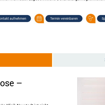
ontakt aufnehmen
Termin vereinbaren
Sp
g
ose –