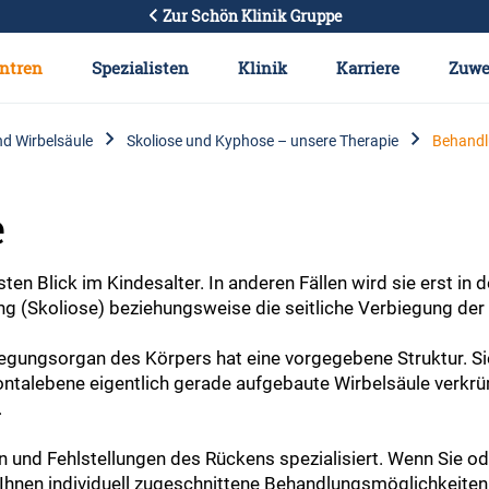
Zur Schön Klinik Gruppe
ntren
Spezialisten
Klinik
Karriere
Zuwe
d Wirbelsäule
Skoliose und Kyphose – unsere Therapie
Behand
e
n Blick im Kindesalter. In anderen Fällen wird sie erst in de
 (Skoliose) beziehungsweise die seitliche Verbiegung der
wegungsorgan des Körpers hat eine vorgegebene Struktur. Sie
rontalebene eigentlich gerade aufgebaute Wirbelsäule verkr
.
 und Fehlstellungen des Rückens spezialisiert. Wenn Sie ode
Ihnen individuell zugeschnittene Behandlungsmöglichkeiten