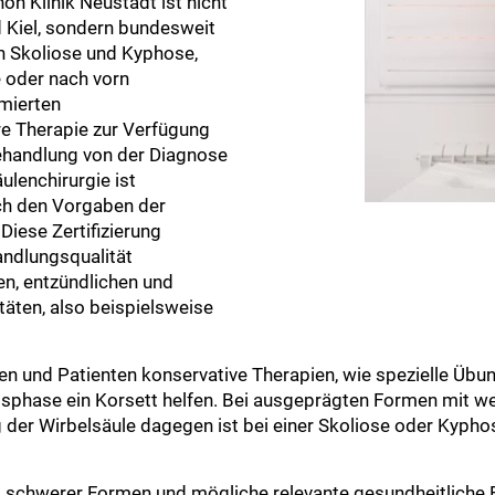
hön Klinik Neustadt ist nicht
Kiel, sondern bundesweit
on Skoliose und Kyphose,
 oder nach vorn
mierten
hre Therapie zur Verfügung
Behandlung von der Diagnose
ulenchirurgie ist
ach den Vorgaben der
iese Zertifizierung
andlungsqualität
n, entzündlichen und
äten, also beispielsweise
n und Patienten konservative Therapien, wie spezielle Übu
msphase ein Korsett helfen. Bei ausgeprägten Formen mit we
 Wirbelsäule dagegen ist bei einer Skoliose oder Kyphose 
lung schwerer Formen und mögliche relevante gesundheitliche