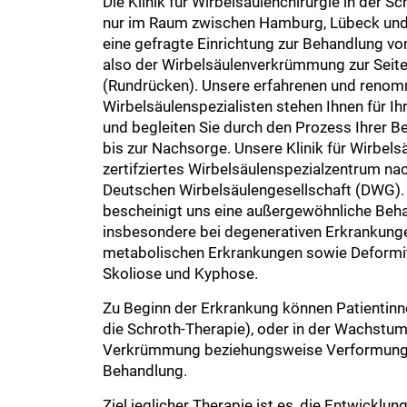
Die Klinik für Wirbelsäulenchirurgie in der Sc
nur im Raum zwischen Hamburg, Lübeck und 
eine gefragte Einrichtung zur Behandlung v
also der Wirbelsäulenverkrümmung zur Seite
(Rundrücken). Unsere erfahrenen und renom
Wirbelsäulenspezialisten stehen Ihnen für I
und begleiten Sie durch den Prozess Ihrer 
bis zur Nachsorge. Unsere Klinik für Wirbelsä
zertifziertes Wirbelsäulenspezialzentrum n
Deutschen Wirbelsäulengesellschaft (DWG). D
bescheinigt uns eine außergewöhnliche Beh
insbesondere bei degenerativen Erkrankunge
metabolischen Erkrankungen sowie Deformit
Skoliose und Kyphose.
Zu Beginn der Erkrankung können Patientinne
die Schroth-Therapie), oder in der Wachstu
Verkrümmung beziehungsweise Verformung der
Behandlung.
Ziel jeglicher Therapie ist es, die Entwick