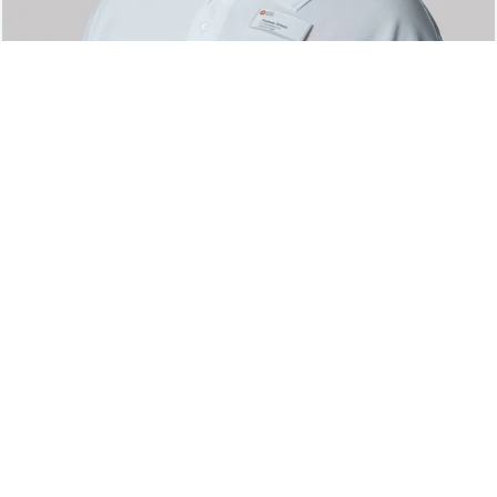
FUNKTIONSOBERARZT
Thomas Onken
Facharzt für Orthopädie und Unfallchirurgie
ATLS Instruktor
Mehr erfahren