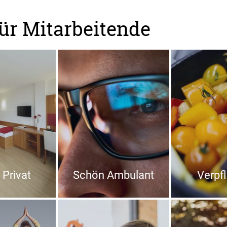
ür Mitarbeitende
Privat
Schön Ambulant
Verpf