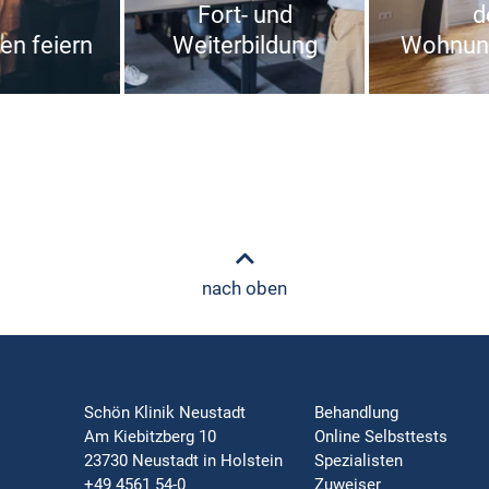
Fort- und
d
n feiern
Weiterbildung
Wohnun
nach oben
Schön Klinik Neustadt
Behandlung
Am Kiebitzberg 10
Online Selbsttests
23730 Neustadt in Holstein
Spezialisten
+49 4561 54-0
Zuweiser