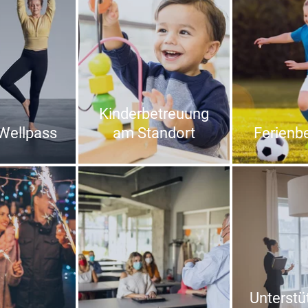
Kinderbetreuung
Wellpass
am Standort
Ferienb
Unterstü