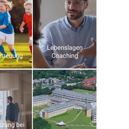
Lebenslagen
etreuung
Coaching
tzung bei