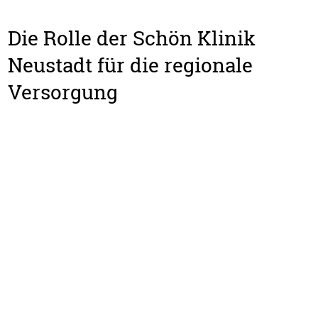
Die Rolle der Schön Klinik
Neustadt für die regionale
Versorgung
In der Krankenhauslandschaft zwischen Lübeck,
Fehmarn, Bad Segeberg und Kiel spielt die Schön Klinik
Neustadt eine zentrale Rolle: Als überregional
agierendes Krankenhaus sichert sie die
akutmedizinische Versorgung in einer großen
räumlichen Region - mit hoher Bedeutung für die
Notfallversorgung, für zeitkritische Krankheitsbilder und
für die Stabilität der regionalen Gesundheitsversorgung
insgesamt.
Die Region Ostholstein mit den angrenzenden
Landkreisen Plön und Segeberg ist geprägt von weiten
Wegen, einer hohen touristischen Relevanz und saisonal