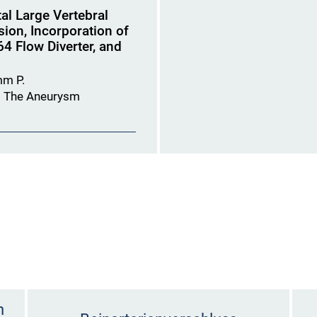
al Large Vertebral
on, Incorporation of
64 Flow Diverter, and
mm P.
ds) The Aneurysm
n