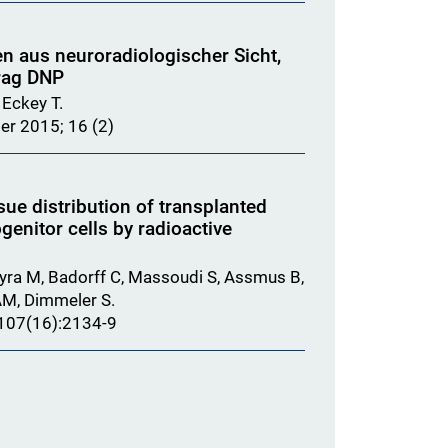
 aus neuroradiologischer Sicht,
rag DNP
Eckey T.
er 2015; 16 (2)
ue distribution of transplanted
enitor cells by radioactive
ayra M, Badorff C, Massoudi S, Assmus B,
AM, Dimmeler S.
;107(16):2134-9