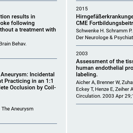
2015
ion results in
Hirngefäßerkrankungen
troke following
CME Fortbildungsbeit
thout a treatment with
Schwenke H. Schramm P. 
Der Neurologe & Psychiat
 Brain Behav.
2003
Assessment of the tiss
human endothelial prog
y Aneurysm: Incidental
labeling.
 Practicing in an 1:1
Aicher A, Brenner W, Zuh
te Occlusion by Coil-
Eckey T, Henze E, Zeiher 
Circulation. 2003 Apr 29
ds) The Aneurysm