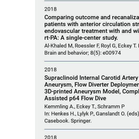
2018
Comparing outcome and recanalizat
patients with anterior circulation s
endovascular treatment with and wi
rt-PA: A single-center study.
Al-Khaled M, Roessler F, Royl G, Eckey T.
Brain and behavior; 8(5): e00974
2018
Supraclinoid Internal Carotid Arter
Aneurysm, Flow Diverter Deployment
3D-printed Aneurysm Model, Comple
Assisted p64 Flow Dive
Kemmling A., Eckey T., Schramm P
In: Henkes H., Lylyk P., Ganslandt O. (e
Casebook. Springer.
2018