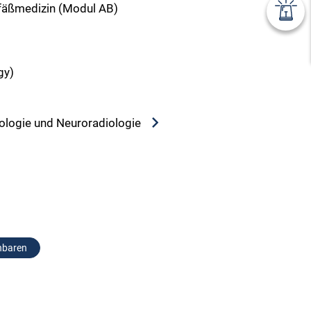
efäßmedizin (Modul AB)
gy)
diologie und Neuroradiologie
nbaren