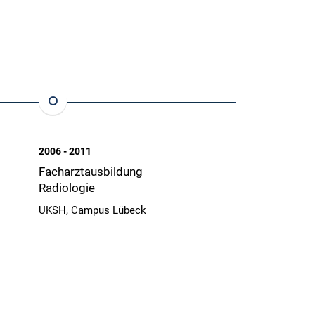
2006 - 2011
1999 - 2005
Facharztausbildung
Studium der
Radiologie
Humanmedizin
UKSH, Campus Lübeck
Universität Gieß