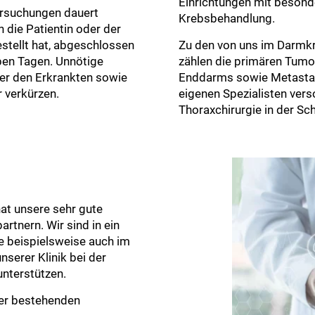
Einrichtungen mit besonde
ersuchungen dauert
Krebsbehandlung.
 die Patientin oder der
tellt hat, abgeschlossen
Zu den von uns im Darmk
ieben Tagen. Unnötige
zählen die primären Tumo
der den Erkrankten sowie
Enddarms sowie Metastase
 verkürzen.
eigenen Spezialisten ver
Thoraxchirurgie in der Sc
hat unsere sehr gute
tnern. Wir sind in ein
 beispielsweise auch im
nserer Klinik bei der
nterstützen.
rer bestehenden