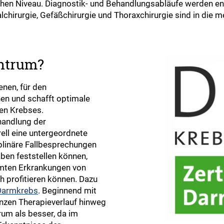
en Niveau. Diagnostik- und Behandlungsabläufe werden e
alchirurgie, Gefäßchirurgie und Thoraxchirurgie sind in die
entrum?
nen, für den
nen und schafft optimale
gen Krebses.
ehandlung der
ell eine untergeordnete
iplinäre Fallbesprechungen
ben feststellen können,
mmten Erkrankungen von
h profitieren können. Dazu
Darmkrebs
. Beginnend mit
nzen Therapieverlauf hinweg
rum als besser, da im