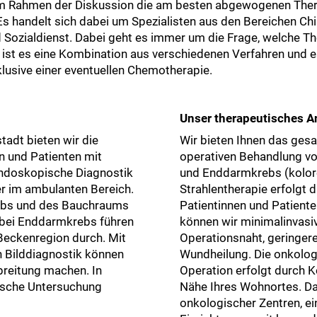
 im Rahmen der Diskussion die am besten abgewogenen Ther
 Es handelt sich dabei um Spezialisten aus den Bereichen Chir
 Sozialdienst. Dabei geht es immer um die Frage, welche T
t ist es eine Kombination aus verschiedenen Verfahren und e
klusive einer eventuellen Chemotherapie.
Unser therapeutisches 
adt bieten wir die
Wir bieten Ihnen das ges
n und Patienten mit
operativen Behandlung vo
ndoskopische Diagnostik
und Enddarmkrebs (kolore
er im ambulanten Bereich.
Strahlentherapie erfolgt 
rbs und des Bauchraums
Patientinnen und Patient
 bei Enddarmkrebs führen
können wir minimalinvasiv
Beckenregion durch. Mit
Operationsnaht, geringer
n Bilddiagnostik können
Wundheilung. Die onkolog
breitung machen. In
Operation erfolgt durch K
fische Untersuchung
Nähe Ihres Wohnortes. Da
onkologischer Zentren, 