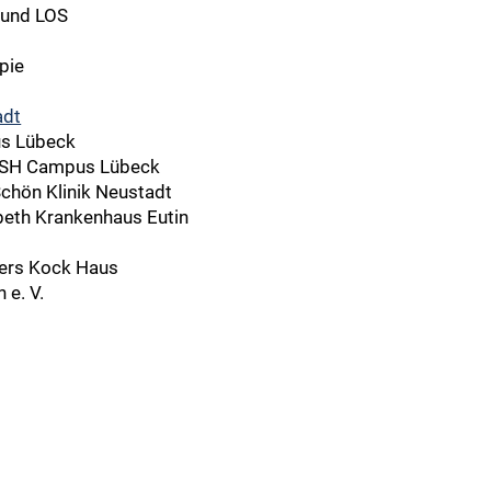
 und LOS
pie
adt
us Lübeck
UK-SH Campus Lübeck
Schön Klinik Neustadt
abeth Krankenhaus Eutin
kers Kock Haus
 e. V.