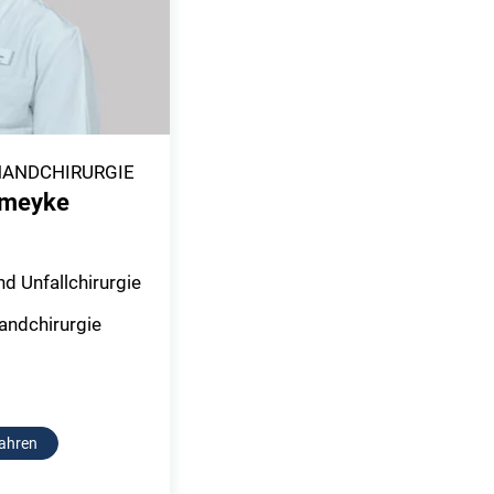
HANDCHIRURGIE
omeyke
d Unfallchirurgie
andchirurgie
ahren