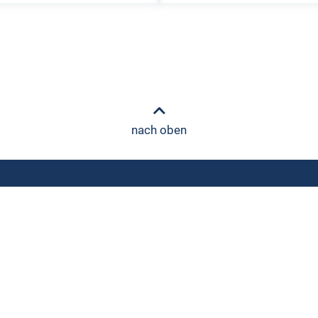
nach oben
Schön Klinik Neustadt
Behandlung
Am Kiebitzberg 10
Online Selbsttests
23730 Neustadt in Holstein
Spezialisten
+49 4561 54-0
Zuweiser
Karriere