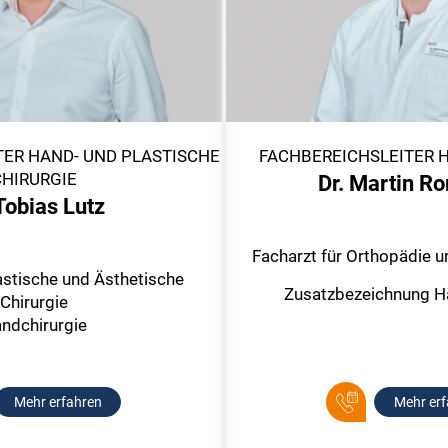
TER HAND- UND PLASTISCHE
FACHBEREICHSLEITER 
CHIRURGIE
Dr. Martin R
 Tobias Lutz
Facharzt für Orthopädie un
astische und Ästhetische
Zusatzbezeichnung H
Chirurgie
ndchirurgie
Mehr erfahren
Mehr erf