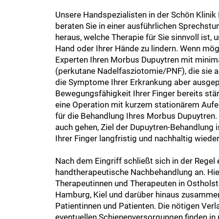
Unsere Handspezialisten in der Schön Klini
beraten Sie in einer ausführlichen Sprechst
heraus, welche Therapie für Sie sinnvoll ist,
Hand oder Ihrer Hände zu lindern. Wenn mög
Experten Ihren Morbus Dupuytren mit minima
(perkutane Nadelfasziotomie/PNF), die sie 
die Symptome Ihrer Erkrankung aber ausgepr
Bewegungsfähigkeit Ihrer Finger bereits stärk
eine Operation mit kurzem stationärem Aufen
für die Behandlung Ihres Morbus Dupuytren.
auch gehen, Ziel der Dupuytren-Behandlung is
Ihrer Finger langfristig und nachhaltig wiede
Nach dem Eingriff schließt sich in der Regel 
handtherapeutische Nachbehandlung an. Hier
Therapeutinnen und Therapeuten in Ostholst
Hamburg, Kiel und darüber hinaus zusammen
Patientinnen und Patienten. Die nötigen Verl
eventuellen Schienenversorgungen finden in