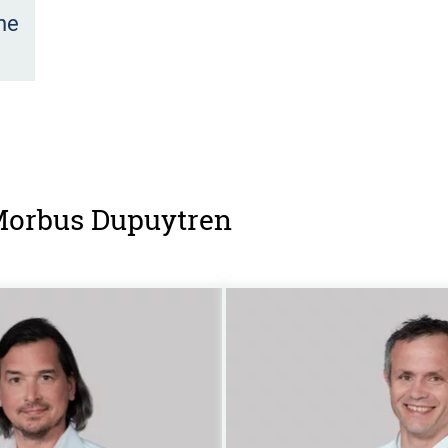
he
 Morbus Dupuytren