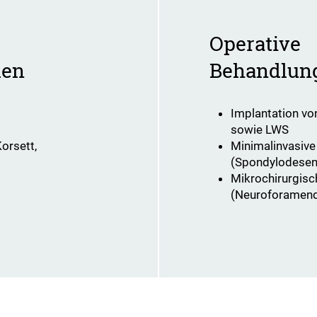
Operative
den
Behandlun
Implantation v
sowie LWS
orsett,
Minimalinvasive
(Spondylodesen
Mikrochirurgisc
(Neuroforamen