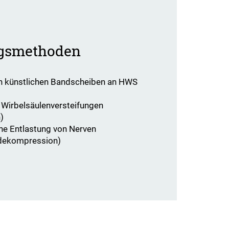
gsmethoden
on künstlichen Bandscheiben an HWS
 Wirbelsäulenversteifungen
)
he Entlastung von Nerven
dekompression)