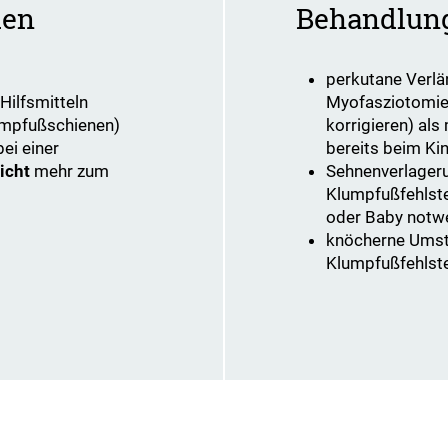
den
Behandlun
​​​​​perkutane Ve
Hilfsmitteln
Myofasziotomie,
lumpfußschienen)
korrigieren) als
ei einer
bereits beim Ki
icht
mehr zum
Sehnenverlageru
Klumpfußfehlstel
oder Baby notw
knöcherne Umste
Klumpfußfehlste