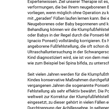
Expertenwissen. Ziel unserer Therapie ist es,
verformungen, die bei Ihrem neugeborenen 
vorliegen, wenn möglich ohne Operation zu ko
mit „geraden“ Füßen laufen lernen kann. Bei ei
Neugeborenes oder Baby begonnenen und k
Behandlung können wir die Klumpfußfehlste
oder Babys in der Regel durch die Ponseti-
Ignacio Ponseti) vollständig korrigieren. Es 
angeborene Fußfehlstellung, die oft schon d
Ultraschalluntersuchung in der Schwangers
Kind diagnostiziert wird, sie ist von dem m
wie zum Beispiel bei Spina bifida, zu untersc
Seit vielen Jahren werden für die Klumpfußt
Kindes konservative Maßnahmen durchgeführt
vergangenen Jahren die sogenannte Ponseti
Fehlstellung als sehr effektiv bewährt. Die 
weltweit zur Korrektur der Klumpfußfehlstel
eingesetzt, zu dieser gehört in vielen Fällen 
Durchtrennung der Achillessehne. In seltenen