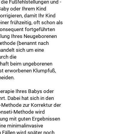
 die Fußfehlstellungen und -
Baby oder Ihrem Kind
rrigieren, damit Ihr Kind
ner frühzeitig, oft schon als
onsequent fortgeführten
llung Ihres Neugeborenen
Methode (benannt nach
handelt sich um eine
urch die
chaft beim ungeborenen
eist erworbenen Klumpfuß,
heiden.
herapie Ihres Babys oder
. Dabei hat sich in den
-Methode zur Korrektur der
Ponseti-Methode wird
lung mit guten Ergebnissen
eine minimalinvasive
 Fällen wird später noch