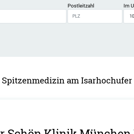
Postleitzahl
Im U
Spitzenmedizin am Isarhochufer
der Schön Klinik München