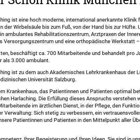
ing ist eine hoch moderne, international anerkannte Klinik
 der Wirbelsäule bis zum Fuß, von der Hand bis zur Hüfte. 
in ambulantes Rehabilitationszentrum, Arztpraxen der Inner
es Versorgungszentrum und eine orthopädische Werkstatt – 
ten, beschäftigt ca. 700 Mitarbeitende und behandelt pro J
r als 3.000 ambulant.
ching ist zu dem auch Akademisches Lehrkrankenhaus der L
zinischen Universität Salzburg.
em Krankenhaus, das Patientinnen und Patienten optimal bet
hen Harlaching. Die Erfüllung dieses Anspruchs verstehen w
arbeitende im ärztlichen Dienst, in der Pflege, den Funktio
er Verwaltung: Sich stetig zu verbessern, ein vertrauensvol
ere Patientinnen und Patienten in den Mittelpunkt aller Übe
ompetenz, Ihrer Begeisterung und Ihren Ideen. Sie sind in u