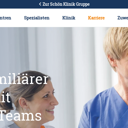
Zur Schön Klinik Gruppe
ntren
Spezialisten
Klinik
Karriere
Zuwe
miliärer
it
 Teams