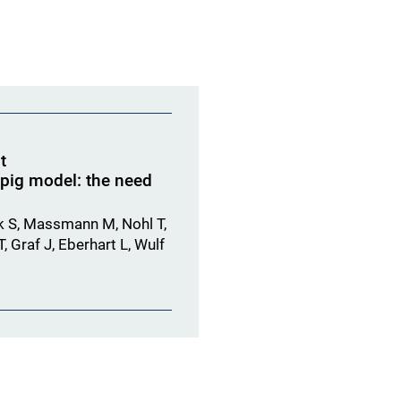
t
 pig model: the need
ok S, Massmann M, Nohl T,
, Graf J, Eberhart L, Wulf