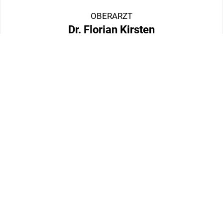
OBERARZT
Dr. Florian Kirsten
Facharzt für Neurologie
Zusatzbezeichnung Intensivmedizin
Mehr erfahren