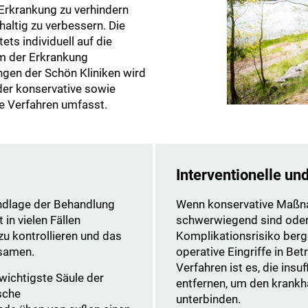
 Erkrankung zu verhindern
altig zu verbessern. Die
ets individuell auf die
um der Erkrankung
ngen der Schön Kliniken wird
 der konservative sowie
ve Verfahren umfasst.
Interventionelle un
undlage der Behandlung
Wenn konservative Maßna
 in vielen Fällen
schwerwiegend sind oder
u kontrollieren und das
Komplikationsrisiko berge
gsamen.
operative Eingriffe in Be
Verfahren ist es, die ins
 wichtigste Säule der
entfernen, um den krankh
sche
unterbinden.