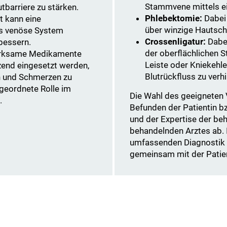
Stammvene mittels ei
tbarriere zu stärken.
Phlebektomie:
Dabei 
t kann eine
über winzige Hautschn
s venöse System
Crossenligatur:
Dabei
bessern.
der oberflächlichen 
rksame Medikamente
Leiste oder Kniekehl
zend eingesetzt werden,
Blutrückfluss zu verh
 und Schmerzen zu
rgeordnete Rolle im
Die Wahl des geeigneten 
.
Befunden der Patientin b
und der Expertise der be
behandelnden Arztes ab. I
umfassenden Diagnostik 
gemeinsam mit der Patien