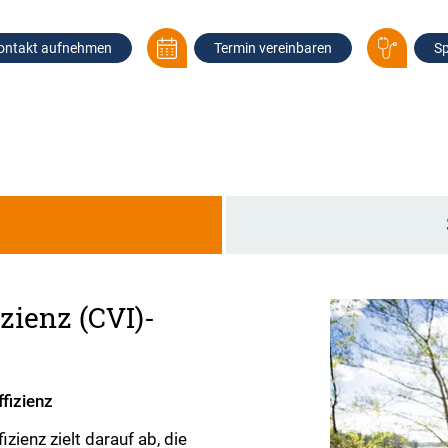
ontakt aufnehmen
Termin vereinbaren
Sp
g
zienz (CVI)-
fizienz
zienz zielt darauf ab, die