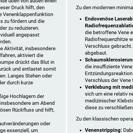
de üben von außen einen
eser Druck hilft, den
Zu den modernen minimali
ie Venenklappenfunktion
Endovenöse Laserabl
s zu fördern und die
Radiofrequenzablati
er zu reduzieren.
die betroffene Vene e
viduell angepasst
Radiofrequenzhitze w
rden.
Verschluss gebracht.
e Aktivität, insbesondere
abgebaut.
hren, aktiviert die
Schaumsklerosierun
mpe drückt das Blut in
die insuffiziente Vene 
urück und entlastet somit
Entzündungsreaktion
nen. Langes Stehen oder
Verschluss der Vene f
der durch kurze
Verklebung mit medi
sich um eine relativ n
ige Hochlagern der
medizinischer Klebsto
u, insbesondere am Abend
diese zu verschließen
ösen Rückfluss und hilft,
Zu den klassischen opera
Hautveränderungen oder
Venenstripping:
Dabe
ge essenziell, um