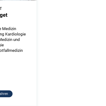
T
oget
e Medizin
g Kardiologie
 Medizin und
ie
tfallmedizin
ahren