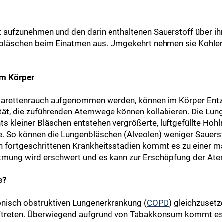
t aufzunehmen und den darin enthaltenen Sauerstoff über ih
nbläschen beim Einatmen aus. Umgekehrt nehmen sie Kohlen
im Körper
igarettenrauch aufgenommen werden, können im Körper Entzü
izität, die zuführenden Atemwege können kollabieren. Die L
hts kleiner Bläschen entstehen vergrößerte, luftgefüllte Hoh
ume. So können die Lungenbläschen (Alveolen) weniger Sauer
n fortgeschrittenen Krankheitsstadien kommt es zu einer 
Atmung wird erschwert und es kann zur Erschöpfung der 
e?
onisch obstruktiven Lungenerkrankung (
COPD
) gleichzuset
uftreten. Überwiegend aufgrund von Tabakkonsum kommt es 