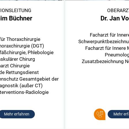
IONSLEITUNG
OBERARZ
Tim Büchner
Dr. Jan V
Facharzt für Inner
für Thoraxchirurgie
Schwerpunktbezeichnun
horaxchirurgie (DGT)
Facharzt für Innere
fäßchirurgie, Phlebologie
Pneumolog
skulärer Chirurg
Zusatzbezeichnung No
arzt Chirurgie
de Rettungsdienst
enschutz Gesamtgebiet der
agnostik (außer CT)
terventions-Radiologie
Mehr erfahren
Mehr erf